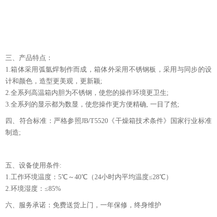
匀
三、产品特点：
1.箱体采用弧氩焊制作而成，箱体外采用不锈钢板，采用与同步的设
计和颜色，造型更美观，更新颖;
2.全系列高温箱内胆为不锈钢，使您的操作环境更卫生;
3.全系列的显示都为数显，使您操作更方便精确, 一目了然;
四、符合标准：严格参照JB/T5520《干燥箱技术条件》国家行业标准
制造;
五、设备使用条件:
1.工作环境温度：5℃～40℃（24小时内平均温度≤28℃）
2.环境湿度：≤85%
六、服务承诺：免费送货上门，一年保修，终身维护