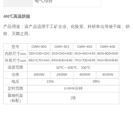
电气,综合
400℃高温烘箱
产品用途：该产品适用于工矿企业、化验室、科研单位等做干燥、烘
焙、灭菌之用。
4
型号
GWH-400
GWH-401
GWH-403
GWH-406
内胆尺寸mm
320×320×320
350×350×400
450×450×450
600×600×600
外形尺寸mm
665×570×540
690×600×640
795×700×690
945×850×840
温度范围
℃～400
℃、
5
℃
50
00
功率
2000W
2400W
4000W
4500W
电压
220v
380v
定时范围
分钟
0-9999
载物托架
2块
（标配）
1.