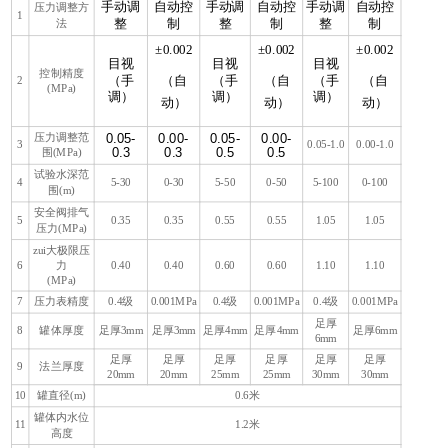
手动调
自动控
手动调
自动控
手动调
自动控
压力调整方
1
法
整
制
整
制
整
制
±0.002
±0.002
±0.002
目视
目视
目视
控制精度
2
（手
（自
（手
（自
（手
（自
(MPa)
调）
调）
调）
动）
动）
动）
压力调整范
0.05-
0.00-
0.05-
0.00-
3
0.05-1.0
0.00-1.0
0.3
0.3
0.5
0.5
围(MPa)
试验水深范
4
5-30
0-30
5-50
0-50
5-100
0-100
围(m)
安全阀排气
5
0.35
0.35
0.55
0.55
1.05
1.05
压力(MPa)
zui大极限压
6
0.40
0.40
0.60
0.60
1.10
1.10
力
(MPa)
7
压力表精度
0.4级
0.001MPa
0.4级
0.001MPa
0.4级
0.001MPa
足厚
8
罐体厚度
足厚3mm
足厚3mm
足厚4mm
足厚4mm
足厚6mm
6mm
I
足厚
足厚
足厚
足厚
足厚
足厚
9
法兰厚度
20mm
20mm
25mm
25mm
30mm
30mm
o
10
罐直径(m)
0.6米
p
罐体内水位
p
11
1.2米
高度