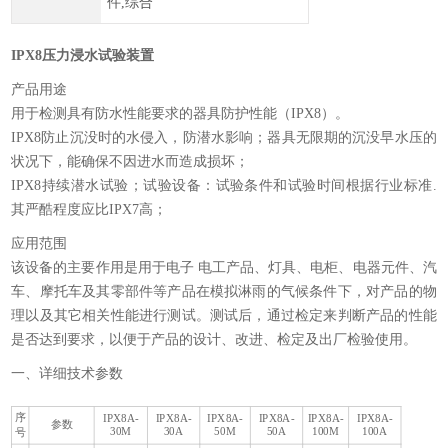
件,综合
IPX8压力浸水试验装置
产品用途
用于检测具有防水性能要求的器具防护性能（IPX8）。
IPX8防止沉没时的水侵入，防潜水影响；器具无限期的沉没早水压的
状况下，能确保不因进水而造成损坏；
IPX8持续潜水试验；试验设备：试验条件和试验时间根据行业标准.
其严酷程度应比IPX7高；
应用范围
该设备的主要作用是用于电子 电工产品、灯具、电柜、电器元件、汽
车、摩托车及其零部件等产品在模拟淋雨的气候条件下，对产品的物
理以及其它相关性能进行测试。测试后，通过检定来判断产品的性能
是否达到要求，以便于产品的设计、改进、检定及出厂检验使用。
一、详细技术参数
序
IPX8A-
IPX8A-
IPX8A-
IPX8A-
IPX8A-
IPX8A-
参数
I
30M
30A
50M
50A
100M
100A
号