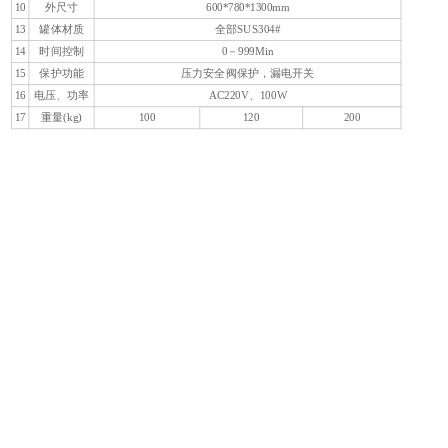
b
10
外尺寸
600*780*1300mm
e
13
罐体材质
全部SUS304#
C
14
时间控制
0－999Min
G
15
保护功能
压力安全阀保护，漏电开关
16
电压、功率
AC220V、100W
2
17
重量(kg)
100
120
200
(
码
1
G