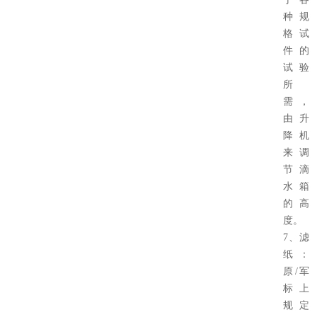
种规
格试
件的
试验
所
需，
由升
降机
来调
节滴
水箱
的高
度。
7、滤
纸：
原/军
标上
规定