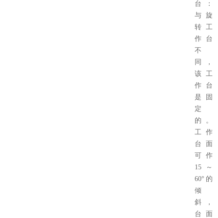
台：
与旋
转工
作台
不
同，
该工
作台
是固
定
的。
工作
台面
可作
15～
60°的
倾
斜，
台面