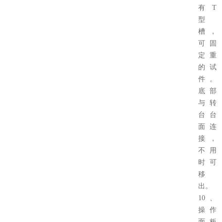
有T
型
槽，
可固
定重
的试
件。
底部
与转
台台
面连
接，
不用
时可
移
出。
10、
操作
面板