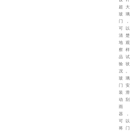
超大
玻璃
门，
可以
清楚
地观
察样
品试
验状
况。
玻璃
门安
装滑
动刮
雨
器，
可以
将门