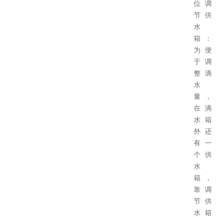
位调
节供
水
箱：
为便
于调
整滴
水
量，
在滴
水箱
外还
有一
个供
水
箱，
靠调
节供
水箱