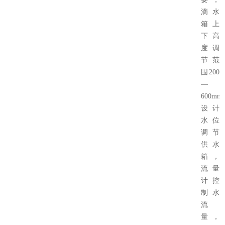
滴水
箱上
下高
度调
节范
围200
—
600mm
设计
水位
调节
供水
箱，
流量
计控
制水
流
量，