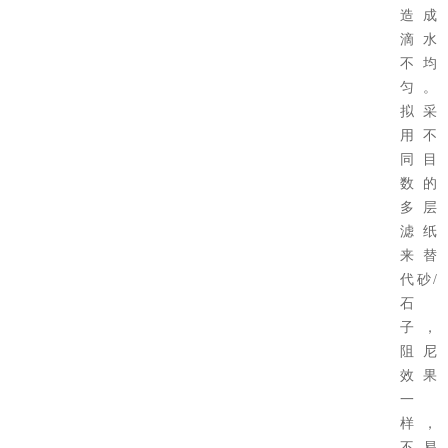
造成
滴水
不均
匀。
拟采
用不
同目
数的
多层
滤纸
来替
代砂/
石
子，
阻尼
效果
一
样，
不易