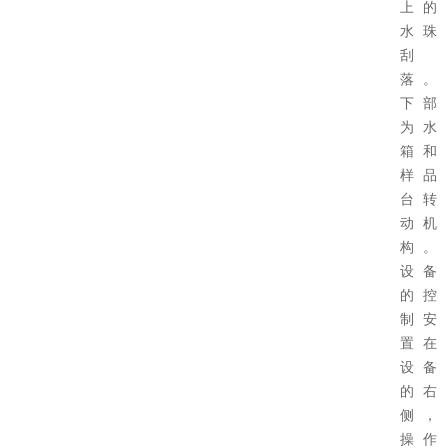
上的
水珠
刮
落。
下部
为水
箱和
样品
台转
动机
构。
设备
的控
制安
置在
设备
的右
侧，
操作