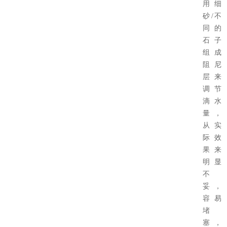
用细
砂/不
同的
石子
组成
阻尼
层来
调节
滴水
量，
从实
际效
果来
明显
不
妥，
容易
堵
塞，