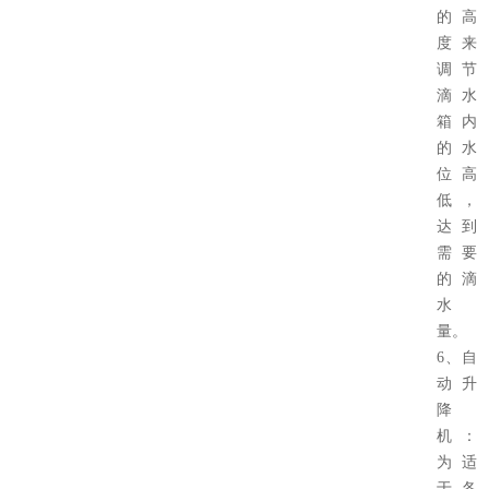
的高
度来
调节
滴水
箱内
的水
位高
低，
达到
需要
的滴
水
量。
6、自
动升
降
机：
为适
于各