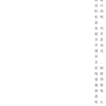
设计
时间
控制
器、
各功
能开
关及
手动
测试
开
关，
控制
电路
使用
施耐
德电
器，
经久