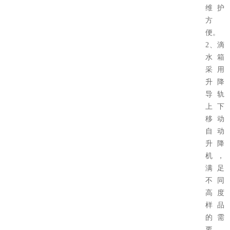
维护
方
便。
2、滴
水箱
采用
升降
导轨
上下
移动
自动
升降
机，
满足
不同
高度
样品
的需
要，