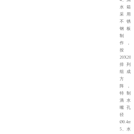
水箱
采用
不锈
钢板
制
作，
按
20X20
排列
组成
方
阵，
特制
滴水
嘴孔
径
Ø0.4m
5、水