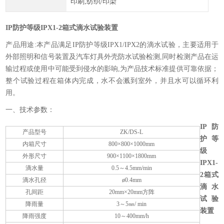
印刷,纺织/印染
IP防护等级IPX1-2箱式滴水试验装置
产品用途:本产品满足IP防护等级IPX1/IPX2的滴水试验，主要适用于
外部照明和信号装置及汽车灯具外壳防水试验检测,同时检测产品在运
输过程或使用中可能受到侵水的影响,为产品技术标准提供可靠依据；
整个试验过程在箱体内完成，水不会溅到室外，并且水可以循环利
用。
一、技术参数：
IP防
产品型号
ZK/DS-L
护等
内箱尺寸
800×800×1000mm
级
外形尺寸
900×1100×1800mm
IPX1-
滴水量
0.5～4.5mm/min
2箱式
滴水孔径
ø0.4mm
滴水
孔间距
20mm×20mm方阵
试验
降雨量
3～5㎜/ min
装置
降雨强度
10～400mm/h