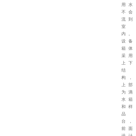
用水
不会
流到
室
内。
设备
箱体
采用
上下
结
构，
上部
为滴
水箱
和样
品
台，
前面
设计