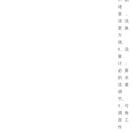
堵
塞，
清洗
更换
方
便。
8、流
量
计：
必要
的水
流量
调
节。
9、可
调角
度工
作