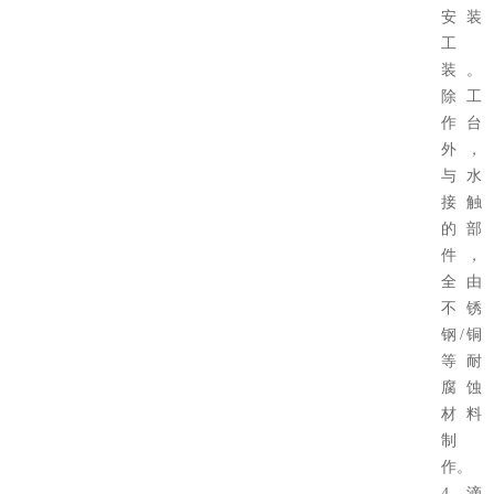
安装
工
装。
除工
作台
外，
与水
接触
的部
件，
全由
不锈
钢/铜
等耐
腐蚀
材料
制
作。
4、滴