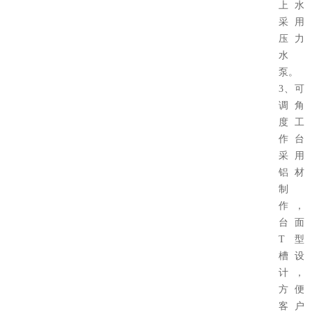
上水
采用
压力
水
泵。
3、可
调角
度工
作台
采用
铝材
制
作，
台面
T型
槽设
计，
方便
客户