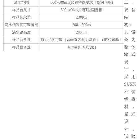
二、
滴水范围
600×600mm(如有特殊要求订货时说明)
设备
样品台尺寸
500×400㎜并附T型固定槽
结
样品台承重
≤30KG
构：
滴水槽高度可调范围
200～600㎜
1、设
滴水箱高度
200mm
备为
样品台角度
15～45度可调（以垂直方向为基础）（IPX2试验）
整体
样品台转速
1r/min (IPX1试验)
箱式
设
计，
采用
SUS304
不锈
钢板
材，
箱式
设
计，
试验