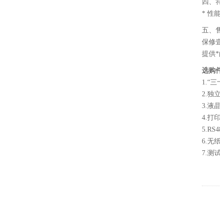
四、符
* 性
五、
保修
提供
选购
1.“
2.独
3.
4.打
5.R
6.无
7.测试