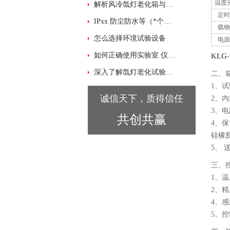
温度
解析风冷氙灯老化箱与水冷氙灯老化箱的区别
定时
IPxx 防尘防水等（*个X跟第二个X） 表示的含义
载物
怎么选择环境试验设备
电源
如何正确使用实验室 仪器设备状态标识
KLG
深入了解氙灯老化试验箱的基本原理
二、
1、
诚信天下，质得信任
2、
3、
共创共赢
4、
硅橡
5、
三、
1、
2、精
4、感
5、