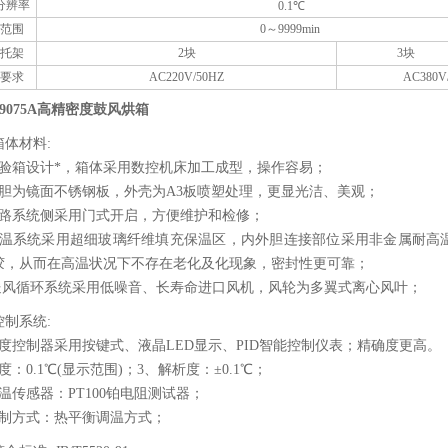
分辨率
0.1℃
范围
0～9999min
托架
2块
3块
要求
AC220V/50HZ
AC380V
-9075A高精密度鼓风烘箱
箱体材料:
试验箱设计*，箱体采用数控机床加工成型，操作容易；
内胆为镜面不锈钢板，外壳为A3板喷塑处理，更显光洁、美观；
电路系统侧采用门式开启，方便维护和检修；
保温系统采用超细玻璃纤维填充保温区，内外胆连接部位采用非金属耐高
胶，从而在高温状况下不存在老化及化现象，密封性更可靠；
 送风循环系统采用低噪音、长寿命进口风机，风轮为多翼式离心风叶；
控制系统:
温度控制器采用按键式、液晶LED显示、PID智能控制仪表；精确度更高。
度：0.1℃(显示范围)；3、解析度：±0.1℃；
温传感器：PT100铂电阻测试器；
控制方式：热平衡调温方式；