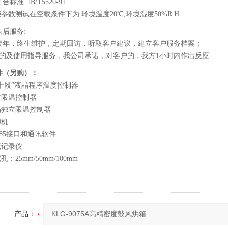
合标准: JB/T5520-91
能参数测试在空载条件下为:环境温度20℃,环境湿度50%R.H.
售后服务:
壹年，终生维护，定期回访，听取客户建议，建立客户服务档案；
*的及使用指导服务，我公司承诺，对客户的，我方1小时内作出反应.
件（另购）：
三十段”液晶程序温度控制器
立限温控制器
液晶独立限温控制器
印机
S485接口和通讯软件
纸记录仪
孔：25mm/50mm/100mm
产品：