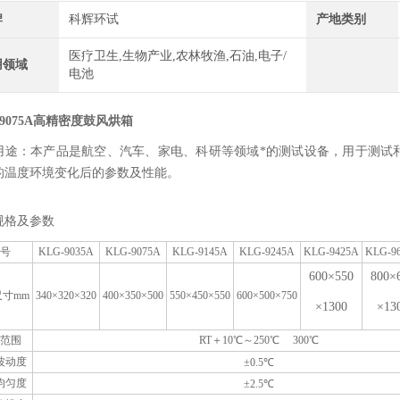
牌
科辉环试
产地类别
医疗卫生,生物产业,农林牧渔,石油,电子/
用领域
电池
-9075A高精密度鼓风烘箱
用途：本产品是航空、汽车、家电、科研等领域*的测试设备，用于测试
的温度环境变化后的参数及性能。
规格及参数
号
KLG-9035A
KLG-9075A
KLG-9145A
KLG-9245A
KLG-9425A
KLG-9
600×550
800×
寸mm
340×320×320
400×350×500
550×450×550
600×500×750
×1300
×13
范围
RT＋10℃～250℃ 300℃
波动度
±0.5℃
均匀度
±2.5℃