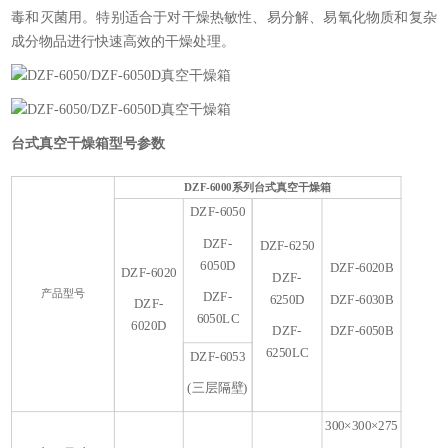
毒和灭菌用。特别适合于对干燥热敏性、易分解、易氧化物质和复杂
成分物品进行快速高效的干燥处理。
台式真空干燥箱
型号参数
D
DZF-6000系列
台式真空干燥箱
6
DZF-6050
6
DZF-
DZF-6250
6050D
DZF-6020B
DZF-6020
DZF-
产品型号
DZF-
6250D
DZF-6030B
DZF-
6050LC
6020D
DZF-
DZF-6050B
6250LC
DZF-6053
(三层隔壁)
300×300×275