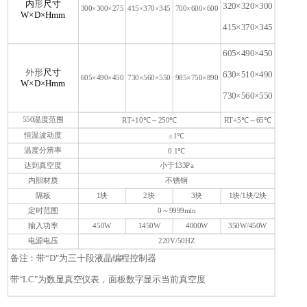
内
形
尺寸
320×320×300
300×300×275
415×370×345
700×600×600
W×D×Hmm
1
415×370×345
605×490×450
外形
尺寸
630×510×490
605×490×450
730×560×550
985×750×890
W×D×Hmm
730×560×550
550温度范围
RT+10℃～250℃
RT+5℃～65℃
恒温波动度
±1℃
温度分辨率
0.1℃
达到真空度
小于133Pa
内胆材质
不锈钢
隔板
1块
2块
3块
1块/1块/2块
定时范围
0～9999min
输入功率
450W
1450W
4000W
350W/450W
电源电压
220V/50HZ
备注：带“D"为三十段液晶编程控制器
带“LC"为数显真空仪表，面板数字显示当前真空度