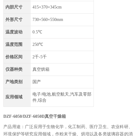
内胆尺寸
415×370×345cm
外形尺寸
730×560×550mm
温度波动
0.5℃
温度范围
250℃
价格区间
2千-5千
仪器种类
真空烘箱
产地类别
国产
电子/电池,航空航天,汽车及零部
应用领域
件,综合
DZF-6050/DZF-6050D真空干燥箱
产品用途：广泛应用于生物化学，化工制药、医疗卫生、农业科研、
环境保护等研究应用领域，作粉末干燥、烘培以及各类玻璃容器的消