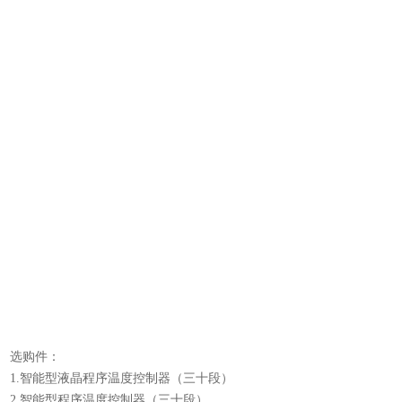
有
选购件：
1.智能型液晶程序温度控制器（三十段）
2.智能型程序温度控制器（三十段）