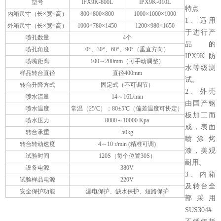
型号
IPX9K-800L
IPX9K-010L
特点
内箱尺寸（长×宽×高）
800×800×800
1000×1000×1000
1、适用
外箱尺寸（长×宽×高）
1000×780×1450
1200×980×1650
于进行产
喷孔数量
4个
品的
喷孔角度
0°、30°、60°、90°（垂直方向）
IPX9K防
喷嘴距离
100～200mm（可手动调整）
水等级测
样品转台直径
直径400mm
试。
转台升降方式
固定式（不可调节）
2、外壳
喷水流量
14～16L/min
由国产钢
喷水温度
常温（25℃）；80±5℃（偏差温度可协定）
板加工而
喷水压力
8000～10000 Kpa
成，表面
转台承重
50kg
喷涂烤
转台转动速度
4～10 r/min (精准可调)
漆，美观
试验时间
120S（每个位置30S）
耐用。
设备电源
380V
3、内箱
试验样品电源
220V
及转台全
安全保护功能
漏电保护、缺水保护、短路保护
部采用
SUS304#