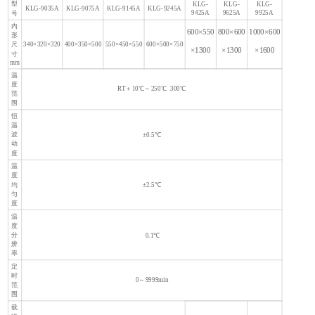
型
KLG-
KLG-
KLG-
KLG-9035A
KLG-9075A
KLG-9145A
KLG-9245A
9425A
9625A
9925A
号
内
600×550
800×600
1000×600
形
340×320×320
400×350×500
550×450×550
600×500×750
尺
×1300
×1300
×1600
寸
mm
温
度
RT＋10℃～250℃ 300℃
范
围
恒
温
波
±0.5℃
动
度
温
度
均
±2.5℃
匀
度
温
度
分
0.1℃
辨
率
定
时
0～9999min
范
围
载