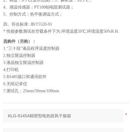
2、精度：0.1℃(显示范围)；3、解析度：±0.1℃；
4、感温传感器：PT100铂电阻测试器；
5、控制方式：热平衡调温方式；
四、符合标准: JB/T5520-91
* 性能参数测试在空载条件下为:环境温度20℃,环境湿度50%R.H.
选购件（另购）：
1.“三十段”液晶程序温度控制器
2.独立限温控制器
3.液晶独立限温控制器
4.打印机
5.RS485接口和通讯软件
6.无纸记录仪
7.测试孔：25mm/50mm/100mm