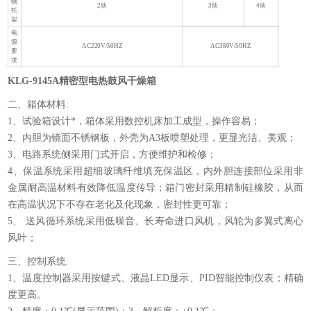
物
2块
3块
4块
托
架
电
源
AC220V/50HZ
AC380V/50HZ
要
求
KLG-9145A精密型电热鼓风干燥箱
二、箱体材料:
1、试验箱设计*，箱体采用数控机床加工成型，操作容易；
2、内胆为镜面不锈钢板，外壳为A3板喷塑处理，更显光洁、美观；
3、电路系统侧采用门式开启，方便维护和检修；
4、保温系统采用超细玻璃纤维填充保温区，内外胆连接部位采用非
金属耐高温材料有效降低温度传导；箱门密封采用精制硅橡胶，从而
在高温状况下不存在老化及化现象，密封性更可靠；
5、 送风循环系统采用低噪音、长寿命进口风机，风轮为多翼式离心
风叶；
三、控制系统:
1、温度控制器采用按键式、液晶LED显示、PID智能控制仪表；精确
度更高。