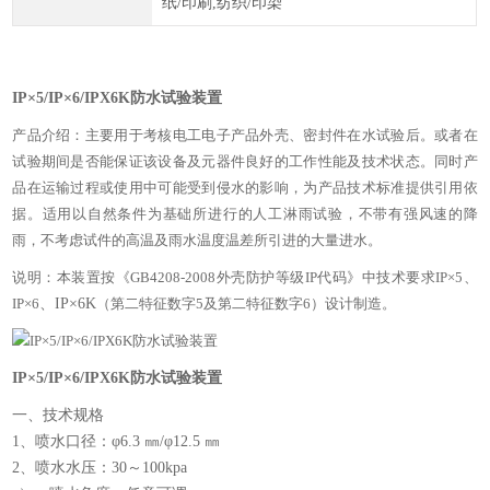
纸/印刷,纺织/印染
IP×5/IP×6/IPX6K防水试验装置
产品介绍：主要用于考核电工电子产品外壳、密封件在水试验后。或者在
试验期间是否能保证该设备及元器件良好的工作性能及技术状态。同时产
品在运输过程或使用中可能受到侵水的影响，为产品技术标准提供引用依
据。适用以自然条件为基础所进行的人工淋雨试验，不带有强风速的降
雨，不考虑试件的高温及雨水温度温差所引进的大量进水。
说明：本装置按《GB4208-2008外壳防护等级IP代码》中技术要求IP×5、
IP×6
、IP×6K
（第二特征数字5及第二特征数字6）设计制造。
IP×5/IP×6/IPX6K防水试验装置
一、技术规格
1、喷水口径：φ6.3 ㎜/φ12.5 ㎜
2、喷水水压：30～100kpa