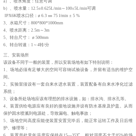
a）、喷水角度：任意可调
b）、喷水量：12.5±0.625L/min～100±5L/min可调
IPX6K喷水口径：ø 6.3 ㎜ 75 l/min ± 5 %
3、水箱尺寸：800*800*1000mm
4、喷水距离：2.5m～3m
5、转台尺寸： ø 500mm
6、转台转速：1～4转/分
三、安装场所
该设备不同于一般的装置，所以安装场地有如下特别说明：
1、场地必须有足够大的空间可容纳试验设备，并留有适当的维护空
间。
2、实验室须设有一套自来水进水装置，装置配备有自来水净化过滤
系统；
3、设备所处场地应该有理想的排水设施，如：排水沟、排水孔等。
4、装置供给电源应有良好的接地设施并设有防水基座及护盖。从而
保护因水喷溅到电源处，导致漏电、触电事故；
5、场地空间高度应能使装置安置完毕后，能正常运转工作及日后维
护、修理等；
6、装置所处常年温度应保持在15—35℃，相对湿度不大于85%的场