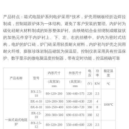
产品特点：箱式电阻炉系列电炉采用*技术，炉壳用钢板经折边焊拉
制成，控制箱跟炉体为一体结构。避免了客户安装的繁琐。内炉衬为
碳化硅耐火材料制成的矩形整体炉衬。由铁铬铝合金丝绕制成螺旋状
的加热元件穿于内炉衬上、下、左、右的丝槽中。炉内为密封式结
构，电炉的炉口砖，炉门砖采用轻质耐火材料，内炉初与炉壳之间用
耐火纤维、膨胀珍珠岩制品砌筑为保温层。控制仪表采用具有控温保
护、数字显示的微电脑温度控制器，带有定时功能，控温精确可靠
电
功
额定温
内形尺寸
外形尺寸
压
率
度
产品名称
型号
（高宽深）
（高宽深）
(V)
KW
℃
mm
mm
BX-2.5-
80×120×200
500×440×575
220
2.5
10
BX-4-10
120×200×300
500×460×630
220
4
1000℃
BX-8-10
160×250×400
610×580×720
380
8
炉
BX-12-
200×300×500
690×610×870
380
12
10
一体式箱式电阻
BX-2.5-
炉
80×120×200
550×440×600
220
2.5
12