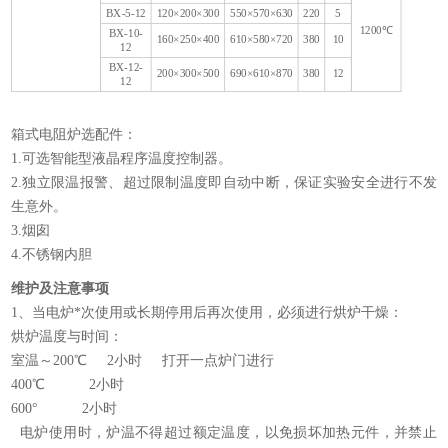
BX-5-12
120×200×300
550×570×630
220
5
1200℃
BX-10-
160×250×400
610×580×720
380
10
12
BX-12-
200×300×500
690×610×870
380
12
12
箱式电阻炉选配件：
1.可选智能型液晶程序温度控制器。
2.独立限温报警、超过限制温度即自动中断，保证实验安全进行不发
生意外。
3.烟囱
4.不锈钢内胆
维护及注意事项
1、当电炉*次使用或长期停用后再次使用，必须进行烘炉干燥：
烘炉温度与时间：
室温～200℃ 2小时 打开一点炉门进行
400℃ 2小时
600° 2小时
电炉使用时，炉温不得超过额定温度，以免损坏加热元件，并禁止