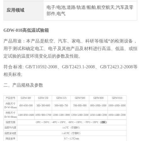
电子/电池,道路/轨道/船舶,航空航天,汽车及零
应用领域
部件,电气
GDW-010高低温试验箱
产品用途：本产品是航空、汽车、家电、科研等领域*的检测设备，
用于测试和确定电工、电子及其他产品及材料进行高温、低温、或恒
定试验的温度环境变化后的参数及性能。
符合标准: GB/T10592-2008、GB/T2423.1-2008、GB/T2423.2-2008等
相关标准;
二、产品规格及参数
G
产品型号
GDW-100
GDW-150
GDW-225
GDW-500
GDW-800
GDW-010
0
内形尺寸
450×450×500
500×500×600
500×600×750
700×800×900
800×1000×1000
1000×1000×1000
D×W×Hmm
外形尺寸
1100×850×1600
1050×900×1700
1200×1100×1900
1350×1280×2100
1450×1480×2200
1650×1480×2200
D×W×Hmm
温度范围
-20℃～150℃、-40℃～150℃、-60℃～150℃、-70℃～150℃
（选配）
温度均匀度
≤±2℃ （空载时）
温度波动度
≤±0.5℃（空载时）
降温速率
0.7～1.2℃/min