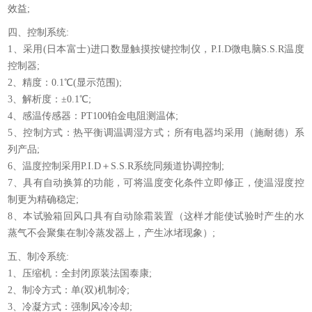
效益;
四、控制系统:
1、采用(日本富士)进口数显触摸按键控制仪，P.I.D微电脑S.S.R温度
控制器;
2、精度：0.1℃(显示范围);
3、解析度：±0.1℃;
4、感温传感器：PT100铂金电阻测温体;
5、控制方式：热平衡调温调湿方式；所有电器均采用（施耐德）系
列产品;
6、温度控制采用P.I.D＋S.S.R系统同频道协调控制;
7、具有自动换算的功能，可将温度变化条件立即修正，使温湿度控
制更为精确稳定;
8、本试验箱回风口具有自动除霜装置（这样才能使试验时产生的水
蒸气不会聚集在制冷蒸发器上，产生冰堵现象）;
五、制冷系统:
1、压缩机：全封闭原装法国泰康;
2、制冷方式：单(双)机制冷;
3、冷凝方式：强制风冷冷却;