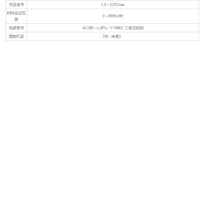
升温速率
1.0～3.0℃/min
时间设定范
0～9999小时
围
电源要求
AC380（±10%）V/50HZ 三相五线制
载物托架
2块（标配）
1
（
A