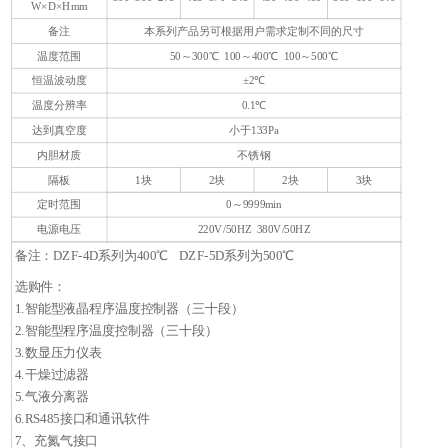
W×D×Hmm
备注
本系列产品另可根据用户需求定制不同的尺寸
温度范围
50～300℃ 100～400℃ 100～500℃
恒温波动度
±2℃
温度分辨率
0.1℃
达到真空度
小于133Pa
内胆材质
不锈钢
隔板
1块
2块
2块
3块
定时范围
0～9999min
电源电压
220V/50HZ 380V/50HZ
备注：
DZF-4D系列为400℃
DZF-5D系列为500℃
选购件：
1
1.智能型液晶程序温度控制器（三十段）
2.智能型程序温度控制器（三十段）
3.数显压力仪表
4.干燥过滤器
5.气液分离器
6.RS485接口和通讯软件
7、充氮气接口