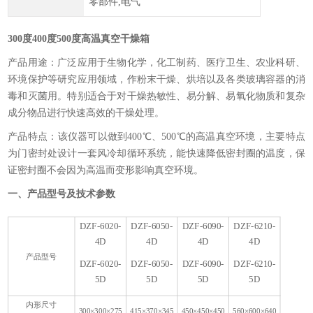
零部件,电气
300度400度500度高温真空干燥箱
产品用途：广泛应用于生物化学，化工制药、医疗卫生、农业科研、
环境保护等研究应用领域，作粉末干燥、烘培以及各类玻璃容器的消
毒和灭菌用。特别适合于对干燥热敏性、易分解、易氧化物质和复杂
成分物品进行快速高效的干燥处理。
产品特点：该仪器可以做到400℃、500℃的高温真空环境，主要特点
为门密封处设计一套风冷却循环系统，能快速降低密封圈的温度，保
证密封圈不会因为高温而变形影响真空环境。
一、产品型号及技术参数
3
DZF-6020-
DZF-6050-
DZF-6090-
DZF-6210-
4D
4D
4D
4D
4
产品型号
DZF-6020-
DZF-6050-
DZF-6090-
DZF-6210-
5D
5D
5D
5D
5
内形尺寸
300×300×275
415×370×345
450×450×450
560×600×640