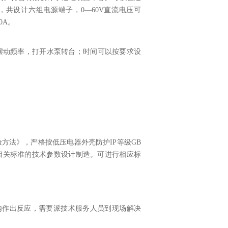
，共设计六组电源端子，0—60V直流电压可
0A。
摆动频率，打开水泵转台；时间可以按要求设
水试验方法》，严格按低压电器外壳防护IP等级GB
家标准及其它相关标准的技术参数设计制造。可进行相应标
内作出反应，需要派技术服务人员到现场解决