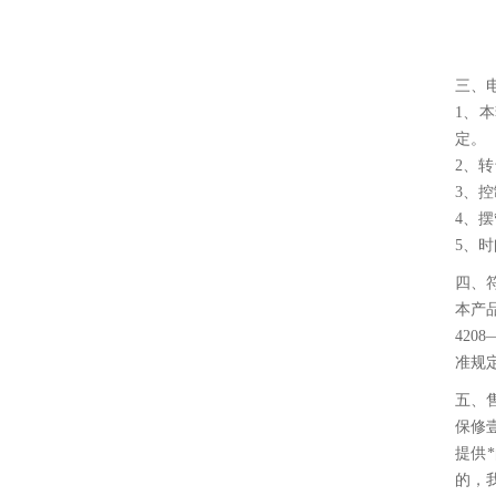
三、
1、
定。
2、
3、
4、
5、
四、
本产品
420
准规
五、
保修
提供
的，