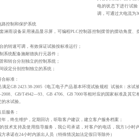
电的状态下进行试验
调，可通过大电流为3
电路控制和保护系统
本套淋雨设备采用液晶显示屏，可编程PLC控制器控制摆管的摆动角度、
转台的转速可调，有效保证试验按标准运行；
控制系统配备施耐德执行元器件；
摆管和转台分别独立的控制系统；
时间设定分别控制独立的系统；
符合标准：
满足GB 2423.38-2005《电工电子产品基本环境试验规程 试验R：
8—2008、GB/T4942—93、GB 4706、GB 7000等相对应的国
定的水试验。
售后服务：
壹年，终生维护，定期回访，听取客户建议，建立客户服务档案；
*的技术支持及使用指导服务，我公司承诺，对客户的电话，我方1小时
我方承诺在24小时内派出人员（特殊情况如法定假日等除外）