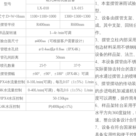
箱式淋雨试验设备
1、本套摆管淋雨试
型号
LX-010
LX-015
型。
寸:D×W×Hmm
1100×1100×1000
1300×1300×1300
2、设备由摆管支架
摆管半径
R400mm
R600mm
成。其中支架、回转台
作。
样品架转速
1--4r /min可调
3、摆管立柱内部采
试验台面尺寸
ø400㎜（可根据客户需要设计）
包边材料采用不锈钢
摆管喷水孔径
ø 0.4㎜或ø 0.8㎜（IPX4K）
设备的样品架、法兰
摆管孔间距离
50mm
4、本设备摆管由不锈钢
喷孔数量
25个
37个
实际要除去转台的直
摆管摆幅
±60°、±90°、±180°（IPX4K）可调
的水通过摆管上的喷
/IPX4水流量控制
0-10L/min(可调)，每孔0.07（1±5%）L/min
5、摆管摆动的传动
X4K水流量控制
0-40L/min(可调)，每孔0.6（1±5%）L/min
的步进电机加减速机
度可以调整，操作简
3/IPX4水压控制
50-150kpa
6、样品架转台采用
PX4K水压控制
约400kpa(±1%)
水平方向360度旋转
速。整台设备设计合
7、设备在符合国家
具备实用性和便于控