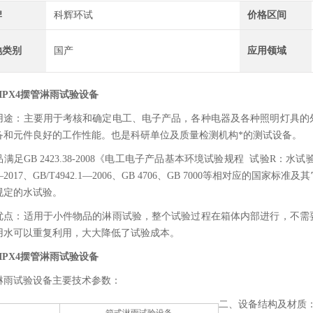
牌
科辉环试
价格区间
地类别
国产
应用领域
3/IPX4摆管淋雨试验设备
用途：主要用于考核和确定电工、电子产品，各种电器及各种照明灯具的
备和元件良好的工作性能。也是科研单位及质量检测机构*的测试设备。
满足GB 2423.38-2008《电工电子产品基本环境试验规程 试验R：
8—2017、GB/T4942.1—2006、GB 4706、GB 7000等相对应
规定的水试验。
优点：适用于小件物品的淋雨试验，整个试验过程在箱体内部进行，不需
用水可以重复利用，大大降低了试验成本。
3/IPX4摆管淋雨试验设备
淋雨试验设备主要技术参数：
二、设备结构及材质