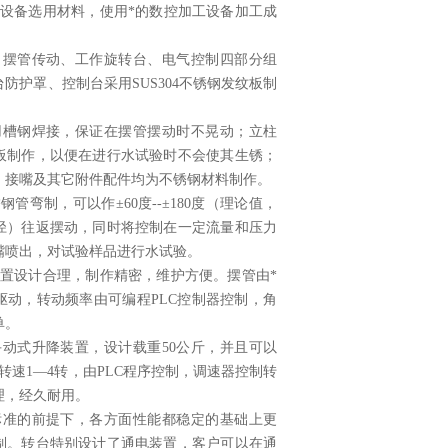
验设备选用材料，使用*的数控加工设备加工成
、摆管传动、工作旋转台、电气控制四部分组
防护罩、控制台采用SUS304不锈钢发纹板制
用槽钢焊接，保证在摆管摆动时不晃动；立柱
板制作，以便在进行水试验时不会使其生锈；
、接嘴及其它附件配件均为不锈钢材料制作。
管弯制，可以作±60度--±180度（理论值，
径）往返摆动，同时将控制在一定流量和压力
嘴喷出，对试验样品进行水试验。
装置设计合理，制作精密，维护方便。摆管由*
驱动，转动频率由可编程PLC控制器控制，角
单。
手动式升降装置，设计载重50公斤，并且可以
，转速1—4转，由PLC程序控制，调速器控制转
理，经久耐用。
标准的前提下，各方面性能都稳定的基础上更
制。转台特别设计了通电装置，客户可以在通