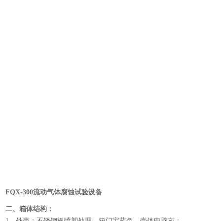
FQX-300流动气体腐蚀试验设备
二、箱体结构：
1、外壳：不锈钢板喷塑处理，箱门宝蓝色，壳体电脑灰；