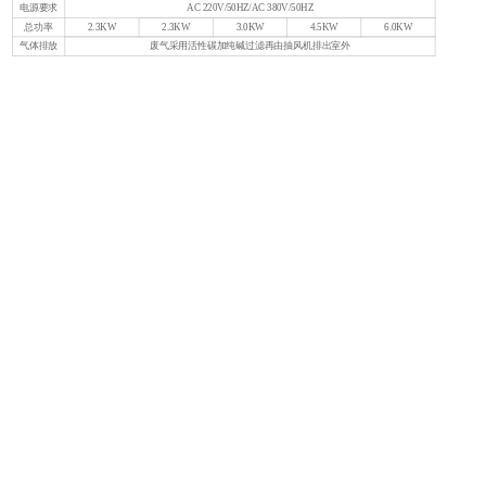
电源要求
AC 220V/50HZ/AC 380V/50HZ
2
总功率
2.3KW
2.3KW
3.0KW
4.5KW
6.0KW
2
气体排放
废气采用活性碳加纯碱过滤再由抽风机排出室外
1
G
2
2
G
2
2
Q
4