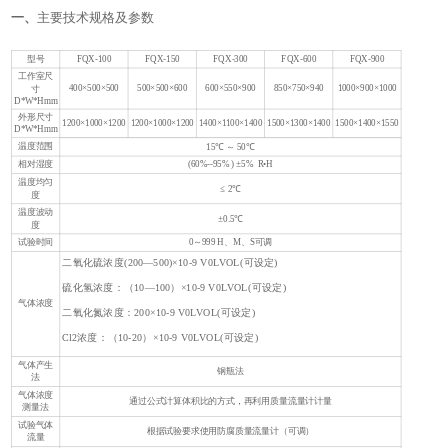
一、
主要技术规格及参数
型号
FQX-100
FQX-150
FQX-300
FQX-600
FQX-900
工作室尺
400×500×500
500×500×600
600×550×900
850×750×940
1000×900×1000
寸
D*W*Hmm
外形尺寸
1200×1000×1200
1200×1000×1200
1400×1100×1400
1500×1300×1400
1500×1400×1550
D*W*Hmm
温度范围
15℃ ～ 50℃
相对湿度
(60%--95% ) ±5% R•H
温度均匀
≤ 2℃
度
温度波动
±0.5℃
度
试验时间
0～999 H、M、S可调
二氧化硫浓度(200—500)×10-9 V0LVOL(可设定)
硫化氢浓度：（10—100）×10-9 V0LVOL(可设定)
气体浓度
二氧化氮浓度：200×10-9 V0LVOL(可设定)
Cl2浓度：（10-20）×10-9 V0LVOL(可设定)
气体产生
钢瓶法
法
气体浓度
通过公式计算体积比的方式，再利用质量流量计计量
测量法
试验气体
根据试验要求使用防腐质量流量计（可调）
G
流量