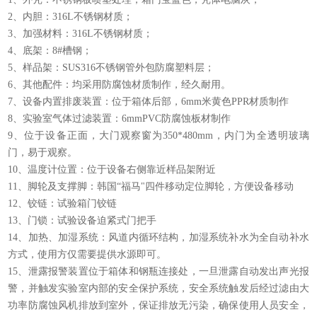
2、内胆：316L不锈钢材质；
3、加强材料：316L不锈钢材质；
4、底架：8#槽钢；
5、样品架：SUS316不锈钢管外包防腐塑料层；
6、其他配件：均采用防腐蚀材质制作，经久耐用。
7、设备内置排废装置：位于箱体后部，6mm米黄色PPR材质制作
8、实验室气体过滤装置：6mmPVC防腐蚀板材制作
9、位于设备正面，大门观察窗为350*480mm，内门为全透明玻璃
门，易于观察。
10、温度计位置：位于设备右侧靠近样品架附近
11、脚轮及支撑脚：韩国“福马"四件移动定位脚轮，方便设备移动
12、铰链：试验箱门铰链
13、门锁：试验设备迫紧式门把手
14、加热、加湿系统：风道内循环结构，加湿系统补水为全自动补水
方式，使用方仅需要提供水源即可。
15、泄露报警装置位于箱体和钢瓶连接处，一旦泄露自动发出声光报
警，并触发实验室内部的安全保护系统，安全系统触发后经过滤由大
功率防腐蚀风机排放到室外，保证排放无污染，确保使用人员安全，