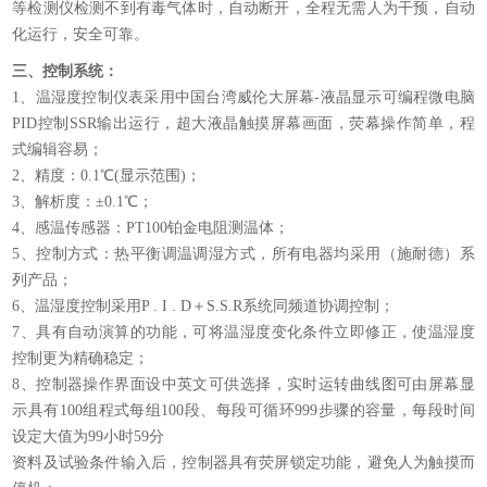
等检测仪检测不到有毒气体时，自动断开，全程无需人为干预，自动
化运行，安全可靠。
三、控制系统：
1、温湿度控制仪表采用中国台湾威伦大屏幕-液晶显示可编程微电脑
PID控制SSR输出运行，超大液晶触摸屏幕画面，荧幕操作简单，程
式编辑容易；
2、精度：0.1℃(显示范围)；
3、解析度：±0.1℃；
4、感温传感器：PT100铂金电阻测温体；
5、控制方式：热平衡调温调湿方式，所有电器均采用（施耐德）系
列产品；
6、温湿度控制采用P . I . D＋S.S.R系统同频道协调控制；
7、具有自动演算的功能，可将温湿度变化条件立即修正，使温湿度
控制更为精确稳定；
8、控制器操作界面设中英文可供选择，实时运转曲线图可由屏幕显
示具有100组程式每组100段、每段可循环999步骤的容量，每段时间
设定大值为99小时59分
资料及试验条件输入后，控制器具有荧屏锁定功能，避免人为触摸而