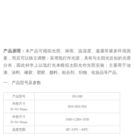
产品原理：
本产品可模拟光照、淋雨、温湿度、凝露等诸多环境因
素，而且可以独立调整；采用氙灯作光源，具有与太阳光近似的光谱
分布，因此科学上以氙灯光来模拟太阳光作光照实验；主要用于油
漆、涂料、橡胶、塑胶、颜料、粘合剂、织物、化妆品等产品。
一、产品型号及参数
产品型号
SN-900
内形尺寸
950×950×850
D×W×Hmm
外形尺寸
1460×1280×1950
D×W×Hmm
G
温度范围
RT+10℃～80℃