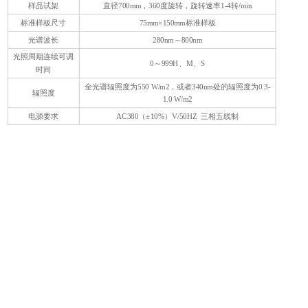
样品试架
直径700mm，360度旋转，旋转速率1-4转/min
标准样板尺寸
75mm×150mm标准样板
光谱波长
280nm～800nm
G
光照周期连续可调
2
0～999H、M、S
时间
全光谱辐照度为550 W/m2，或者340nm处的辐照度为0.3-
辐照度
1.0 W/m2
电源要求
AC380（±10%）V/50HZ 三相五线制