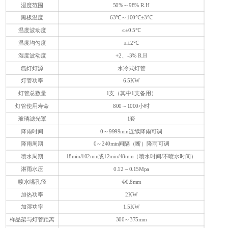
1
湿度范围
50%～98% R.H
黑板温度
63℃～100℃±3℃
温度波动度
≤±0.5℃
温度均匀度
≤±2℃
湿度波动度
+2、-3% R.H
氙灯灯源
水冷式灯管
灯管功率
6.5KW
灯管总数量
1支（其中1支备用）
灯管使用寿命
800～1000小时
玻璃滤光罩
1套
降雨时间
0～9999min连续降雨可调
降雨周期
0～240min间隔（断）降雨可调
喷水周期
18min/102min或12min/48min（喷水时间/不喷水时间）
淋雨水压
0.12～0.15Mpa
喷水嘴孔径
Ф0.8mm
加热功率
2KW
加湿功率
1.5KW
样品架与灯管距离
300～375mm