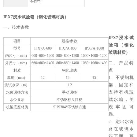
零部件
IPX7浸水试验箱（钢化玻璃材质）
一、技术参数
IPX7浸水试
项目
规格/参数
验箱（钢化
型号
IPX7A-600
IPX7A-800
IPX7A-1000
玻璃材质）
内尺寸（mm）
600×600×1200
800×800×1200
1000×1000×1200
二、产品特
外尺寸（mm）
660×660×1400
860×860×1400
1060×1060×1400
点
材质
钢化玻璃
1、不锈钢机
厚度（mm）
12
12
15
架，固定和
测试水深（m）
1.2
支持有机玻
水位调整方法
手动调整
璃水箱，美
水位显示
不锈钢标尺目视
观牢固可
机架底座材质
SUS304#不锈钢方通
靠。
2、进出水管
路在玻璃水
箱下面，藏