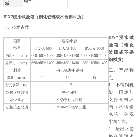
电气
域
IPX7浸水试验箱（钢化玻璃或不锈钢材质）
一、技术参数
IPX7浸水试
项目
规格/参数
验箱（钢化
型号
IPX7A-600
IPX7A-800
IPX7A-1000
玻璃或不锈
内尺寸（mm）
600×600×1200
800×800×1200
1000×1000×1200
钢材质）
外尺寸（mm）
660×660×1400
860×860×1400
1060×1060×1400
二、产品特
材质
钢化玻璃/不锈钢
点
厚度（mm）
12
12
15
1、不锈钢机
测试水深（m）
1.2
架，固定和
水位调整方法
手动调整
支持有机玻
水位显示
不锈钢标尺目视
璃
/
不锈钢
机架底座材质
SUS304#不锈钢方通
水箱，美观
牢固可靠。
2、进出水管
路在玻璃水