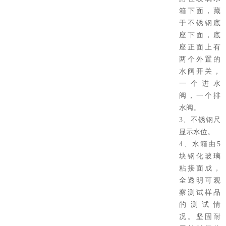
箱下面，藏
于不锈钢底
座下面，底
座正面上有
两个外置的
水阀开关，
一个进水
阀，一个排
水阀。
3、不锈钢尺
显示水位。
4、水箱由5
块钢化玻璃
粘接面成，
全透明可观
察测试样品
的测试情
况。坚固耐