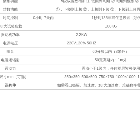
倍频功能
15段成倍数增加,①.低频到高频 ②.高频到低频 
对数功能
①．下频到上频 ②．上频到下频 ③．下频到上频再
时间控制
0小时-7天内
1秒到135年可任意设置（秒
zui大试验负载
100KG
振动机功率
2.2KW
电源电压
220V±20% 50HZ
噪音
60分贝以内（3米外）
电磁场辐射
50毫高斯内：1m外
震动力
震动小于1级内：任何楼层皆可使用
尺寸mm（可选）
350×350 500×500 750×750 1000×1000 1
选购件
如需看出振幅、加速度、zui大加速度、准确数字