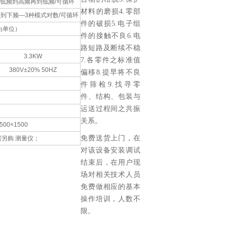
③.低频到高频再到低频/可循环
材料的磨损4.零部
到下频—3种模式对数/可循环
件的破损5.电子组
为单位）
件的接触不良6.电
路短路及断续不稳
3.3KW
7.各零件之标准值
380V±20% 50HZ
偏移8.提早将不良
件筛检9.找寻零
件、结构、包装与
运送过程间之共振
关系。
500×1500
免费送货上门，在
需另购 测量仪；
对该设备安装调试
结束后，在用户现
场对相关技术人员
免费做相应的基本
操作培训，人数不
限。