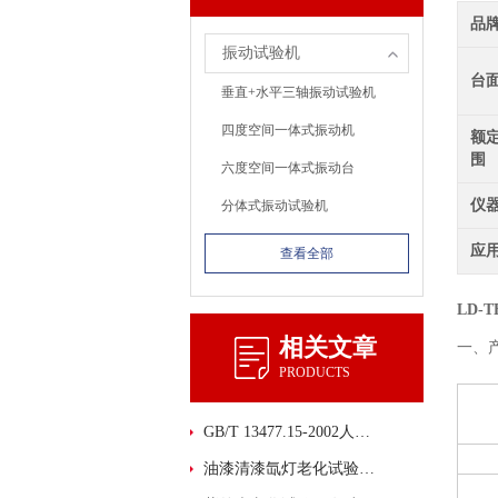
品
振动试验机
台
垂直+水平三轴振动试验机
四度空间一体式振动机
额
围
六度空间一体式振动台
仪
分体式振动试验机
应
查看全部
LD-
相关文章
一、
PRODUCTS
GB/T 13477.15-2002人工光源和水曝露后粘结性的测定
油漆清漆氙灯老化试验箱在涂料行业中的重要性