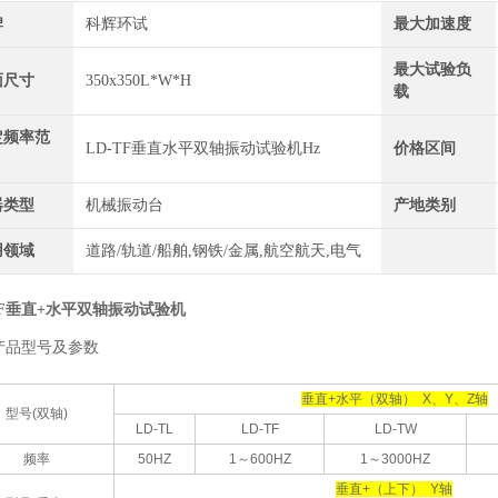
牌
科辉环试
最大加速度
最大试验负
面尺寸
350x350L*W*H
载
定频率范
LD-TF垂直水平双轴振动试验机Hz
价格区间
器类型
机械振动台
产地类别
用领域
道路/轨道/船舶,钢铁/金属,航空航天,电气
TF垂直+水平双轴振动试验机
产品型号及参数
垂直+水平（双轴） X、Y、Z轴
型号(双轴)
LD-TL
LD-TF
LD-TW
频率
50HZ
1～600HZ
1～3000HZ
垂直+（上下） Y轴