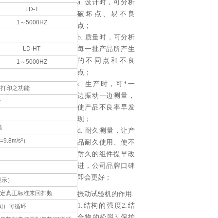
a. 设计时，可分析
LD-T
破坏点、易不良
1～5000HZ
点；
b. 质量时，可分析
LD-HT
每一批产品所产生
的不同点和不良
1～5000HZ
点；
c. 生产时，可*一
、打印之功能
边振动一边测量，
z
使产品不良率早发
现；
幅
d. 耐久测量，让产
.8m/s²）
品耐久使用、使不
耐久的组件提早改
进，公司品牌口碑
即会更好；
显示）
设定真正标准来回扫频
振动试验机的作用:
1.结构的强度2.结
间）可循环
合物的松脱3.保护