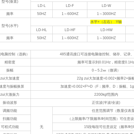
型号(垂直)
LD-L
LD-F
LD-W
频率
50HZ
1～600HZ
1～3000HZ
水平+（左右） Y轴
型号(水平)
LD-HL
LD-HF
LD-HW
频率
50HZ
1～600HZ
1～3000HZ
能电脑控制（选购）
485通讯接口可连接电脑做控制、储存、记录
精密度
频率可显示到0.01Hz，精密度0.1H
振幅
0～5.2㎜（微调）
zui大加速度
22g zui大加速度=0.002×频率2×振
速度与振幅换算
加速度=0.002×F²×D（F：频率、D：振幅、1g=9
zui大激振力
2200kgf范围内
振动波形
正弦波(半波/全波)
调频功能
任意范围调节（数显仪表
扫频功能
（上限频率/下限频率/时间范围）可任意
可程式功能
无
15段每段可任意设定（频率/时