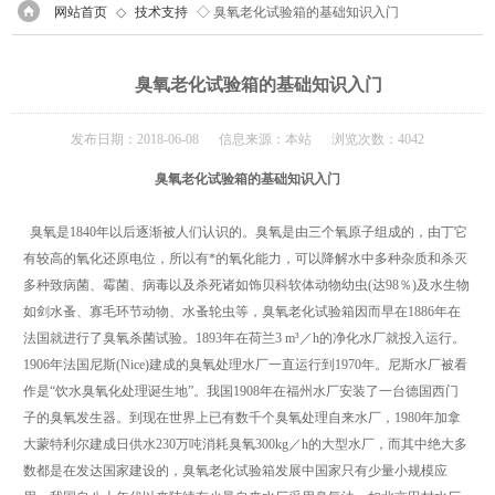
网站首页
◇
技术支持
◇ 臭氧老化试验箱的基础知识入门
臭氧老化试验箱的基础知识入门
发布日期：2018-06-08 信息来源：本站 浏览次数：4042
臭氧老化试验箱的基础知识入门
臭氧是1840年以后逐渐被人们认识的。臭氧是由三个氧原子组成的，由丁它
有较高的氧化还原电位，所以有*的氧化能力，可以降解水中多种杂质和杀灭
多种致病菌、霉菌、病毒以及杀死诸如饰贝科软体动物幼虫(达98％)及水生物
如剑水蚤、寡毛环节动物、水蚤轮虫等，臭氧老化试验箱因而早在1886年在
法国就进行了臭氧杀菌试验。1893年在荷兰3 m³／h的净化水厂就投入运行。
1906年法国尼斯(Nice)建成的臭氧处理水厂一直运行到1970年。尼斯水厂被看
作是“饮水臭氧化处理诞生地”。我国1908年在福州水厂安装了一台德国西门
子的臭氧发生器。到现在世界上已有数千个臭氧处理自来水厂，1980年加拿
大蒙特利尔建成日供水230万吨消耗臭氧300kg／h的大型水厂，而其中绝大多
数都是在发达国家建设的，臭氧老化试验箱发展中国家只有少量小规模应