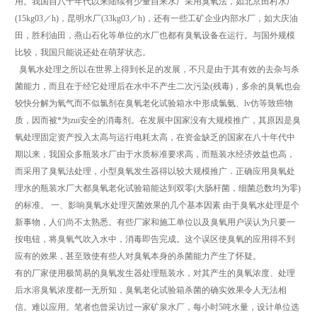
用。我国自八十年代以来陆续有少量自来水厂采用臭氧法，如北京田村水厂
(15kg03／h)，昆明水厂(33kg03／h)，还有一些工矿企业内部水厂，如大庆油
田，胜利油田，燕山石化等单位的水厂也都有臭氧设备在运行。与国外规模
比较，我国只能说还处在萌芽状态。
臭氧水处理之所以在世界上得到长足的发展，不只是由于其有效的去杂与杀
菌能力，而且在于经它处理后在水中不产生二次污染(残毒)，多余的臭氧也会
较快分解为氧气而不似氯剂在臭氧老化试验箱水中形成氯氨、lv仿等致癌物
质，因而被*为zui安全的消毒剂。在发展中国家没有大规模推广，其原因是臭
氧处理固定资产投入太高与运行电耗太高，在资金缺乏的国家在八十年代中
期以来，我国众多瓶装水厂由于水质标准要求高，而瓶装水经济效益也高，
而采用了臭氧法处理，小型臭氧发生器得以较大规模推广．正确应用臭氧处
理水的瓶装水厂大都臭氧老化试验箱能达到双零(大肠杆菌，细菌总数均为零)
的标准。 一、影响臭氧水处理灭菌效果的几个基本因素 由于臭氧水处理是个
新事物，人们尚不太熟悉。有些厂家和施工单位以及臭氧用户误认为只要一
按电钮，将臭氧气吹入水中，消毒即告完成。这个误区使臭氧的应用得不到
应有的效果，甚至致使有些人对臭氧本身的杀菌能力产生了怀疑。
有的厂家使用极简易的臭氧发生器处理瓶装水，对其产生的臭氧浓度、处理
后水溶臭氧浓度都一无所知，臭氧老化试验箱杀菌的确实效果令人无法相
信。难以应用。笔者也曾采访过一家矿泉水厂，每小时5吨水量，设计单位选