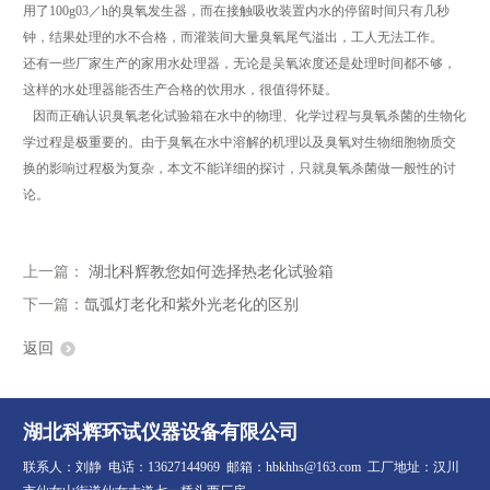
用了100g03／h的臭氧发生器，而在接触吸收装置内水的停留时间只有几秒
钟，结果处理的水不合格，而灌装间大量臭氧尾气溢出，工人无法工作。
还有一些厂家生产的家用水处理器，无论是吴氧浓度还是处理时间都不够，
这样的水处理器能否生产合格的饮用水，很值得怀疑。
因而正确认识臭氧老化试验箱在水中的物理、化学过程与臭氧杀菌的生物化
学过程是极重要的。由于臭氧在水中溶解的机理以及臭氧对生物细胞物质交
换的影响过程极为复杂，本文不能详细的探讨，只就臭氧杀菌做一般性的讨
论。
上一篇：
湖北科辉教您如何选择热老化试验箱
下一篇：
氙弧灯老化和紫外光老化的区别
返回
湖北科辉环试仪器设备有限公司
联系人：刘静 电话：13627144969 邮箱：hbkhhs@163.com 工厂地址：汉川