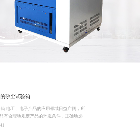
ip6x的砂尘试验箱
的砂尘试验箱 电工、电子产品的应用领域日益广阔，所
只有合理地规定产品的环境条件，正确地选
品在储存运输中免遭损坏，在使用过程中安
41
人工模拟环境试验是保证其高质量所*的重要
影响的科学概括，具有典型化、规范化、使