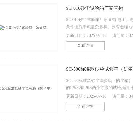
SC-010砂尘试验箱厂家直销
SC-010砂尘试验箱厂家直销 电
条件也愈来愈复杂多样。只有合理地
境防护措施，才能保证产品在储存运
更新日期：2025-07-18
访问量：32
而，电工、电子产品进行人工模拟环
查看详情
模拟环境试验是实际环境影响的科学
于比较等特点
SC-500标准款砂尘试验箱（防
SC-500标准款砂尘试验箱（防尘箱
的IP5X和IP6X两个等级的试验,
包含有车灯、仪表、电气防尘套、转
更新日期：2025-07-18
访问量：34
环境试验设备，设备设计合理，操作
查看详情
准。