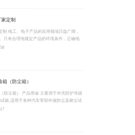
箱厂家定制
箱厂家定制 电工、电子产品的应用领域日益广阔，
。只有合理地规定产品的环境条件，正确地
产品在储存运输中免遭损坏，在使用过程中
58
行人工模拟环境试验是保证其高质量所*的重
境影响的科学概括，具有典型化、规范化、
尘试验箱（防尘箱）
尘试验箱（防尘箱） 产品用途:主要用于外壳防护等级
级的试验,适用于各种汽车零部件做防尘及耐尘试
气防尘套、转向系统、门锁等,以及检验产品的
17
合理，操作简单，易于维 护，各项指标都符