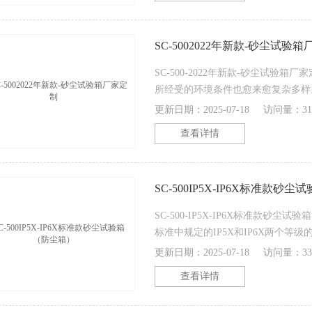
用方便、便于比较等特点
SC-5002022年新款-砂尘试验
SC-500-2022年新款-砂尘试验
所经受的环境条件也愈来愈复杂多样
选择产品的环境防护措施，才能保证
更新日期：2025-07-18
访问量：31
安全可靠。因而，电工、电子产品进
查看详情
要环节。人工模拟环境试验是实际环
使用方便、便于比较等特点
SC-500IP5X-IP6X标准款砂
SC-500-IP5X-IP6X标准款砂
标准中规定的IP5X和IP6X两个等
验,测试部件包含有车灯、仪表、电
更新日期：2025-07-18
访问量：33
密封性。本环境试验设备，设备设计
查看详情
合国家标准。