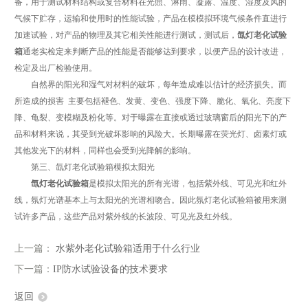
备，用于测试材料结构或复合材料在光照、淋雨、凝露、温度、湿度及风的
气候下贮存，运输和使用时的性能试验，产品在模模拟环境气候条件直进行
加速试验，对产品的物理及其它相关性能进行测试，测试后，
氙灯老化试验
箱
通老实检定来判断产品的性能是否能够达到要求，以便产品的设计改进，
检定及出厂检验使用。
自然界的阳光和湿气对材料的破坏，每年造成难以估计的经济损失。而
所造成的损害 主要包括褪色、发黄、变色、强度下降、脆化、氧化、亮度下
降、龟裂、变模糊及粉化等。对于曝露在直接或透过玻璃窗后的阳光下的产
品和材料来说，其受到光破坏影响的风险大。长期曝露在荧光灯、卤素灯或
其他发光下的材料，同样也会受到光降解的影响。
第三、氙灯老化试验箱模拟太阳光
氙灯老化试验箱
是模拟太阳光的所有光谱，包括紫外线、可见光和红外
线，氛灯光谱基本上与太阳光的光谱相吻合。因此氛灯老化试验箱被用来测
试许多产品，这些产品对紫外线的长波段、可见光及红外线。
上一篇：
水紫外老化试验箱适用于什么行业
下一篇：
IP防水试验设备的技术要求
返回