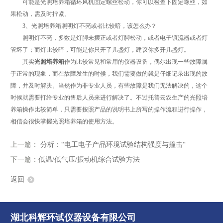
可能是光照培养箱循环风机固定螺丝松动，你可以检查下固定螺丝，如
果松动，需及时拧紧。
3、光照培养箱照明灯不亮或者比较暗，该怎么办？
照明灯不亮，多数是灯脚未摆正或者灯脚松动，或者电子镇流器或者灯
管坏了；而灯比较暗，可能是你只开了几盏灯，建议你多开几盏灯。
其实
光照培养箱
作为比较常见和常用的仪器设备，偶尔出现一些故障属
于正常的现象，而在故障发生的时候，我们需要做的就是仔细记录出现的故
障，并及时解决。当然作为非专业人员，有些故障是我们无法解决的，这个
时候就需要打给专业的售后人员来进行解决了。不过托普云农生产的光照培
养箱操作比较简单，只需要按照产品的说明书上所写的操作流程进行操作，
相信会很快掌握光照培养箱的使用方法。
上一篇：
分析：“电工电子产品环境试验结构强度与撞击“
下一篇：
低温/低气压/振动机综合试验方法
返回
湖北科辉环试仪器设备有限公司