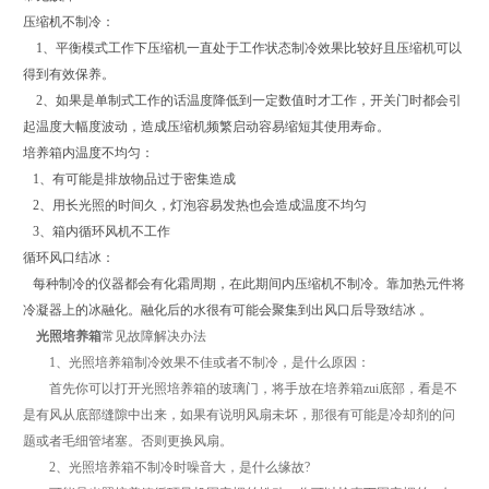
压缩机不制冷：
1、平衡模式工作下压缩机一直处于工作状态制冷效果比较好且压缩机可以
得到有效保养。
2、如果是单制式工作的话温度降低到一定数值时才工作，开关门时都会引
起温度大幅度波动，造成压缩机频繁启动容易缩短其使用寿命。
培养箱内温度不均匀：
1、有可能是排放物品过于密集造成
2、用长光照的时间久，灯泡容易发热也会造成温度不均匀
3、箱内循环风机不工作
循环风口结冰：
每种制冷的仪器都会有化霜周期，在此期间内压缩机不制冷。靠加热元件将
冷凝器上的冰融化。融化后的水很有可能会聚集到出风口后导致结冰 。
光照培养箱
常见故障解决办法
1、光照培养箱制冷效果不佳或者不制冷，是什么原因：
首先你可以打开光照培养箱的玻璃门，将手放在培养箱zui底部，看是不
是有风从底部缝隙中出来，如果有说明风扇未坏，那很有可能是冷却剂的问
题或者毛细管堵塞。否则更换风扇。
2、光照培养箱不制冷时噪音大，是什么缘故?