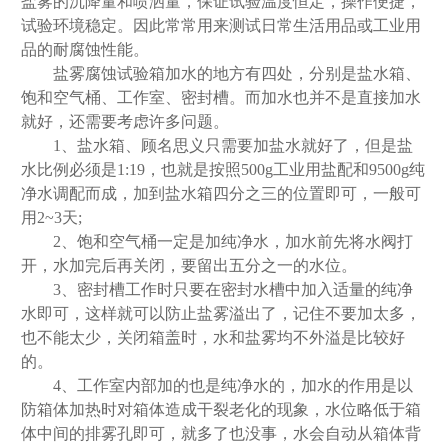
盐雾的沉降量和喷洒量，保证试验温度恒定，操作便捷，
试验环境稳定。因此常常用来测试日常生活用品或工业用
品的耐腐蚀性能。
盐雾腐蚀试验箱加水的地方有四处，分别是盐水箱、
饱和空气桶、工作室、密封槽。而加水也并不是直接加水
就好，还需要考虑许多问题。
1、盐水箱、顾名思义只需要加盐水就好了，但是盐
水比例必须是1:19，也就是按照500g工业用盐配和9500g纯
净水调配而成，加到盐水箱四分之三的位置即可，一般可
用2~3天;
2、饱和空气桶一定是加纯净水，加水前先将水阀打
开，水加完后再关闭，要留出五分之一的水位。
3、密封槽工作时只要在密封水槽中加入适量的纯净
水即可，这样就可以防止盐雾溢出了，记住不要加太多，
也不能太少，关闭箱盖时，水和盐雾均不外溢是比较好
的。
4、工作室内部加的也是纯净水的，加水的作用是以
防箱体加热时对箱体造成干裂老化的现象，水位略低于箱
体中间的排雾孔即可，就多了也没事，水会自动从箱体背