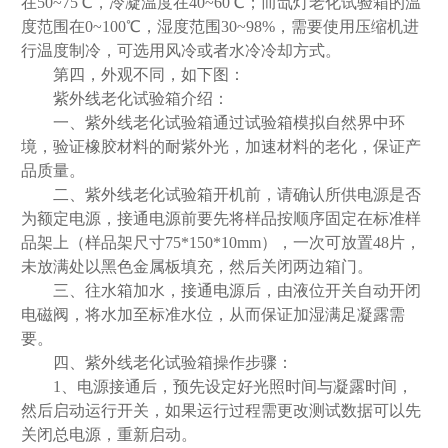
在50~75℃，冷凝温度在40~60℃；而氙灯老化试验箱的温
度范围在0~100℃，湿度范围30~98%，需要使用压缩机进
行温度制冷，可选用风冷或者水冷冷却方式。
第四，外观不同，如下图：
紫外线老化试验箱介绍：
一、紫外线老化试验箱通过试验箱模拟自然界中环
境，验证橡胶材料的耐紫外光，加速材料的老化，保证产
品质量。
二、紫外线老化试验箱开机前，请确认所供电源是否
为额定电源，接通电源前要先将样品按顺序固定在标准样
品架上（样品架尺寸75*150*10mm），一次可放置48片，
未放满处以黑色金属板填充，然后关闭两边箱门。
三、往水箱加水，接通电源后，由液位开关自动开闭
电磁阀，将水加至标准水位，从而保证加湿满足凝露需
要。
四、紫外线老化试验箱操作步骤：
1、电源接通后，预先设定好光照时间与凝露时间，
然后启动运行开关，如果运行过程需更改测试数据可以先
关闭总电源，重新启动。