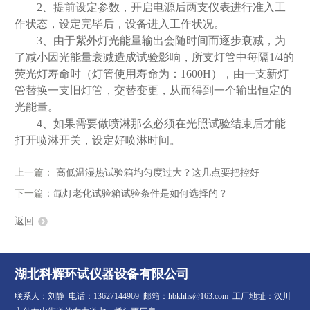
2、提前设定参数，开启电源后两支仪表进行准入工
作状态，设定完毕后，设备进入工作状况。
3、由于紫外灯光能量输出会随时间而逐步衰减，为
了减小因光能量衰减造成试验影响，所支灯管中每隔1/4的
荧光灯寿命时（灯管使用寿命为：1600H），由一支新灯
管替换一支旧灯管，交替变更，从而得到一个输出恒定的
光能量。
4、如果需要做喷淋那么必须在光照试验结束后才能
打开喷淋开关，设定好喷淋时间。
上一篇：
高低温湿热试验箱均匀度过大？这几点要把控好
下一篇：
氙灯老化试验箱试验条件是如何选择的？
返回
湖北科辉环试仪器设备有限公司
联系人：刘静 电话：13627144969 邮箱：hbkhhs@163.com 工厂地址：汉川