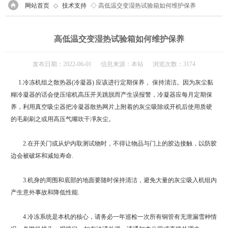
网站首页
◇
技术支持
◇ 高低温交变湿热试验箱如何维护保养
高低温交变湿热试验箱如何维护保养
发布日期：2022-06-01 信息来源：本站 浏览次数：3174
1.冷冻机组之散热器(冷凝器) 应该进行定期保养， 保持清洁。因为灰尘黏
糊冷凝器的话会使压缩机高压开关跳脱而产生误报警，冷凝器应每月定期保
养，利用真空吸尘器把冷凝器散热网片上附着的灰尘吸除或开机后使用质硬
的毛刷刷之或用高压气嘴吹干凈灰尘。
2.在开关门或从炉内取测试物时，不得让物品与门上的胶边接触，以防胶
边会被破坏和减短寿命.
3.机身的周围和底部的地面要随时保持清洁，避免大量的灰尘吸入机组内
产生意外事故和降低性能.
4.冷冻系统是本机的核心，请务必一年巡检一次所有铜管有无泄漏雪种情