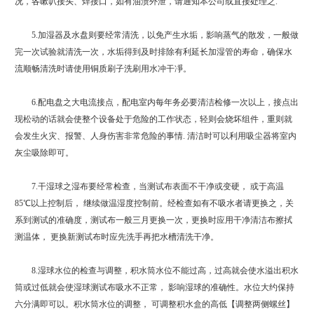
况，各嗽叭接头、焊接口，如有油渍外泄，请通知本公司或直接处理之.
5.加湿器及水盘则要经常清洗，以免产生水垢，影响蒸气的散发，一般做
完一次试验就清洗一次，水垢得到及时排除有利延长加湿管的寿命，确保水
流顺畅清洗时请使用铜质刷子洗刷用水冲干凈。
6.配电盘之大电流接点，配电室内每年务必要清洁检修一次以上，接点出
现松动的话就会使整个设备处于危险的工作状态，轻则会烧坏组件，重则就
会发生火灾、报警、人身伤害非常危险的事情. 清洁时可以利用吸尘器将室内
灰尘吸除即可。
7.干湿球之湿布要经常检查，当测试布表面不干净或变硬， 或于高温
85℃以上控制后， 继续做温湿度控制前。经检查如有不吸水者请更换之，关
系到测试的准确度，测试布一般三月更换一次，更换时应用干净清洁布擦拭
测温体， 更换新测试布时应先洗手再把水槽清洗干净。
8.湿球水位的检查与调整，积水筒水位不能过高，过高就会使水溢出积水
筒或过低就会使湿球测试布吸水不正常， 影响湿球的准确性。水位大约保持
六分满即可以。积水筒水位的调整， 可调整积水盒的高低【调整两侧螺丝】