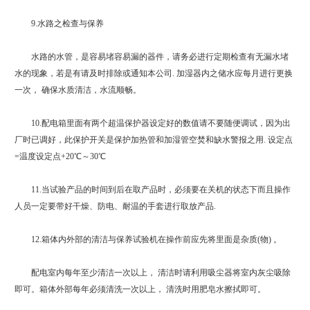
9.水路之检查与保养
水路的水管，是容易堵容易漏的器件，请务必进行定期检查有无漏水堵
水的现象，若是有请及时排除或通知本公司. 加湿器内之储水应每月进行更换
一次， 确保水质清洁，水流顺畅。
10.配电箱里面有两个超温保护器设定好的数值请不要随便调试，因为出
厂时已调好，此保护开关是保护加热管和加湿管空焚和缺水警报之用. 设定点
=温度设定点+20℃～30℃
11.当试验产品的时间到后在取产品时，必须要在关机的状态下而且操作
人员一定要带好干燥、防电、耐温的手套进行取放产品.
12.箱体内外部的清洁与保养试验机在操作前应先将里面是杂质(物) 。
配电室内每年至少清洁一次以上， 清洁时请利用吸尘器将室内灰尘吸除
即可。箱体外部每年必须清洗一次以上， 清洗时用肥皂水擦拭即可。