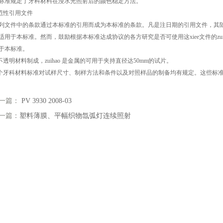
准规定了牙科材料在浸水光照射后的颜色稳定方法。
规范性引用文件
文件中的条款通过本标准的引用而成为本标准的条款。凡是注日期的引用文件，其
适用于本标准。然而，鼓励根据本标准达成协议的各方研究是否可使用这xiee文件的zuix
于本标准。
透明材料制成，zuihao 是金属的可用于夹持直径达50mm的试片。
牙科材料标准对试样尺寸、制样方法和条件以及对照样品的制备均有规定。这些标
一篇：
PV 3930 2008-03
一篇：
塑料薄膜、平幅织物氙弧灯连续照射