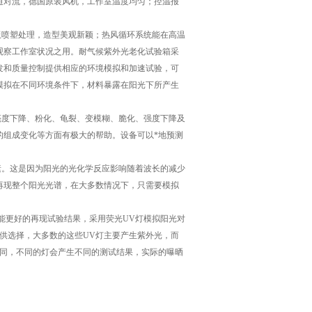
迫对流，德国原装风机，工作室温度均匀；控温报
喷塑处理，造型美观新颖；热风循环系统能在高温
观察工作室状况之用。耐气候紫外光老化试验箱采
发和质量控制提供相应的环境模拟和加速试验，可
模拟在不同环境条件下，材料暴露在阳光下所产生
度下降、粉化、龟裂、变模糊、脆化、强度下降及
的组成变化等方面有极大的帮助。设备可以*地预测
素。这是因为阳光的光化学反应影响随着波长的减少
再现整个阳光光谱，在大多数情况下，只需要模拟
能更好的再现试验结果，采用荧光UV灯模拟阳光对
供选择，大多数的这些UV灯主要产生紫外光，而
不同，不同的灯会产生不同的测试结果，实际的曝晒