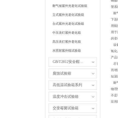
钢板
耐气候紫外光老化试验箱
警系
耐气
立式紫外光老化试验箱
下连
台式紫外光老化试验箱
用能
用于
中压汞灯紫外老化箱
的变
高压汞灯紫外老化箱
设备
水照射紫外线试验箱
氧化
产品
GB/T2812安全帽试验箱
尽管
而增
腐蚀试验箱
短波
耐气
高低温试验箱系列
物理
不是
温度冲击试验箱
应用
交变霉菌试验箱