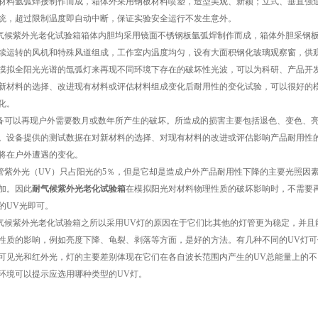
材料氩弧焊接制作而成，箱体外采用钢板材料喷塑，造型美观、新颖；立式、垂直强
统，超过限制温度即自动中断，保证实验安全运行不发生意外。
候紫外光老化试验箱箱体内胆均采用镜面不锈钢板氩弧焊制作而成，箱体外胆采钢板
续运转的风机和特殊风道组成，工作室内温度均匀，设有大面积钢化玻璃观察窗，供
摸拟全阳光光谱的氙弧灯来再现不同环境下存在的破坏性光波，可以为科研、产品开
新材料的选择、改进现有材料或评估材料组成变化后耐用性的变化试验，可以很好的
化。
可以再现户外需要数月或数年所产生的破坏。所造成的损害主要包括退色、变色、亮
。设备提供的测试数据在对新材料的选择、对现有材料的改进或评估影响产品耐用性
将在户外遭遇的变化。
紫外光（UV）只占阳光的5％，但是它却是造成户外产品耐用性下降的主要光照因
加。因此
耐气候紫外光老化试验箱
在模拟阳光对材料物理性质的破坏影响时，不需要
的UV光即可。
候紫外光老化试验箱之所以采用UV灯的原因在于它们比其他的灯管更为稳定，并且
性质的影响，例如亮度下降、龟裂、剥落等方面，是好的方法。有几种不同的UV灯可
可见光和红外光，灯的主要差别体现在它们在各自波长范围内产生的UV总能量上的
环境可以提示应选用哪种类型的UV灯。