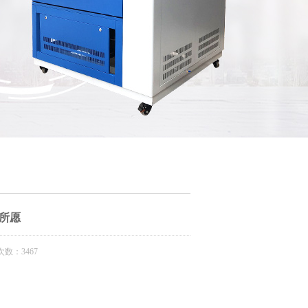
你所愿
数：3467