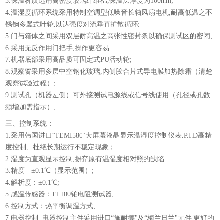
3.保温材质选用高密度玻璃纤维棉,保温层厚度为100mm;
4.温湿度循环系统采用特制空调型低噪音长轴风扇电机,耐高低温之不
锈钢多翼式叶轮,以达强度对流垂直扩散循环;
5.门与箱体之间采用双层耐高温之高张性密封条以确保测试区的密闭;
6.采用无反作用门把手,操作更容易;
7.机器底部采用高品质可固定式PU活动轮;
8.观察窗采用多层中空钢化玻璃,内侧胶合片式导电膜加热除霜（清楚
观察试验过程）;
9.测试孔（机器左侧）可外接测试电源线或信号线使用（孔径或孔数
须增加需指示）;
三、控制系统：
1.采用韩国进口“TEMI580"大屏幕液晶显示温湿度控制仪表,P.I.D高精
度控制、杜绝长期运行不稳定现象；
2.湿度为直观显示控制,摒弃原有温湿度相对照的缺陷;
3.精度：±0.1℃（显示范围）;
4.解析度：±0.1℃;
5.感温传感器：PT100铂电阻测试器;
6.控制方式：热平衡调温方式;
7.电器控制: 电器控制主件采用进口“施耐德"及“梅兰日兰"元件,更好的