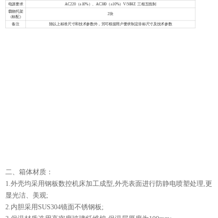
电源要求
AC220（±10%）、AC380（±10%）V/50HZ 三相五线制
载物托架
2块
（标配）
备注
除以上标准尺寸和技术参数外，另可根据用户要求制定非标尺寸及技术参数
G
1
二、箱体材质：
1.外壳均采用钢板数控机床加工成型,外壳表面进行防静电喷塑处理,更
显光洁、美观;
2.内胆采用SUS304镜面不锈钢板;