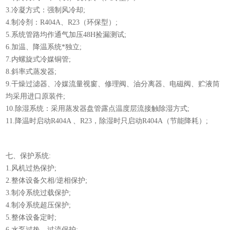
3.冷凝方式：强制风冷却;
4.制冷剂：R404A、R23（环保型）;
5.系统管路均作通气加压48H捡漏测试;
6.加温、降温系统*独立;
7.内螺旋式冷媒铜管;
8.斜率式蒸发器;
9.干燥过滤器、冷媒流量视窗、修理阀、油分离器、电磁阀、贮液筒
均采用进口原装件;
10.除湿系统：采用蒸发器盘管露点温度层流接触除湿方式;
11.降温时启动R404A 、R23，除湿时只启动R404A（节能降耗）;
七、保护系统:
1.风机过热保护;
2.整体设备欠相/逆相保护;
3.制冷系统过载保护;
4.制冷系统超压保护;
5.整体设备定时;
6.水泵过热，过流保护;