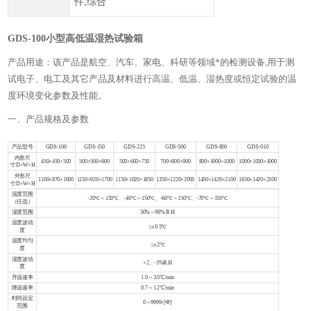
件,综合
GDS-100小型高低温湿热试验箱
产品用途：该产品是航空、汽车、家电、科研等领域*的检测设备,用于测
试电子、电工及其它产品及材料进行高温、低温、湿热度或恒定试验的温
度环境变化参数及性能。
一、产品规格及参数
产品型号
GDS-100
GDS-150
GDS-225
GDS-500
GDS-800
GDS-010
内形尺
450×450×500
500×500×600
500×600×750
700×800×900
800×1000×1000
1000×1000×1000
寸:D×W×H
外形尺
1100×870×1600
1150×920×1700
1150×1020×1850
1350×1220×2000
1450×1420×2100
1650×1420×2100
寸:D×W×H
温度范围
-20℃～150℃、-40℃～150℃、-60℃～150℃、-70℃～150℃
（任选）
湿度范围
30%～98% R.H
温度波动
≤±0.5℃
度
温度均匀
≤±2℃
度
湿度波动
+2、-3%R.H
度
升温速率
1.0～3.0℃/min
降温速率
0.7～1.2℃/min
时间设定
0～9999小时
范围