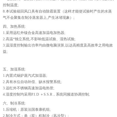
控制温度;
8.本试验箱回风口具有自动除霜装置（这样才能使试验时产生的水蒸
气不会聚集在制冷蒸发器上,产生冰堵现象）;
四、加热系统:
1.采用远红外镍合金高速加温电加热器;
2.高温*独立系统,不影响低温试验、湿热试验;
3.温湿度控制输出功率均由微电脑演算,以达高精度及高效率之用电效
益;
五、加湿系统:
1.内置式锅炉蒸汽式加湿器;
2.具有水位自动补偿、缺水报警系统;
3.远红外不锈钢高速加温电热管;
4.湿度控制均采用P.I.D ＋S.S.R，系统同频道协调控制;
六、制冷系统:
1.压缩机：原装法国泰康机组;
2.制冷方式：单（双）机制冷（风冷型）;