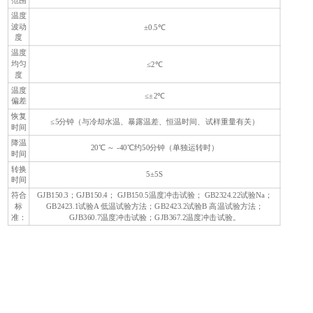
范围
温度
波动
±0.5℃
度
温度
均匀
≤2℃
度
温度
≤±2℃
偏差
恢复
≤5分钟（与冷却水温、暴露温差、恒温时间、试样重量有关）
时间
降温
20℃ ～ -40℃约50分钟（单独运转时）
时间
转换
5±5S
时间
构
符合
GJB150.3；GJB150.4； GJB150.5温度冲击试验； GB2324.22试验Na；
1
标
GB2423.1试验A 低温试验方法；GB2423.2试验B 高温试验方法；
准：
GJB360.7温度冲击试验；GJB367.2温度冲击试验。