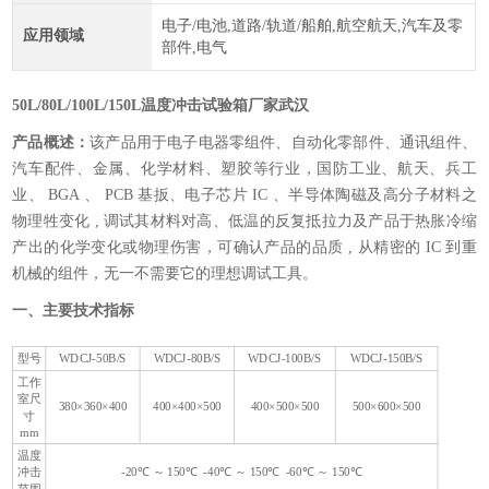
电子/电池,道路/轨道/船舶,航空航天,汽车及零
应用领域
部件,电气
50L/80L/100L/150L温度冲击试验箱厂家
武汉
产品概述：
该产品用于电子电器零组件、自动化零部件、通讯组件、
汽车配件、金属、化学材料、塑胶等行业，国防工业、航天、兵工
业、 BGA 、 PCB 基扳、电子芯片 IC 、半导体陶磁及高分子材料之
物理牲变化 , 调试其材料对高、低温的反复抵拉力及产品于热胀冷缩
产出的化学变化或物理伤害，可确认产品的品质 , 从精密的 IC 到重
机械的组件，无一不需要它的理想调试工具。
一、主要技术指标
5
型号
WDCJ-50B/S
WDCJ-80B/S
WDCJ-100B/S
WDCJ-150B/S
工作
室尺
380×360×400
400×400×500
400×500×500
500×600×500
寸
mm
温度
冲击
-20℃ ～ 150℃ -40℃ ～ 150℃ -60℃ ～ 150℃