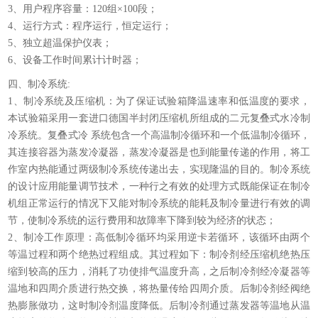
3、用户程序容量：120组×100段；
4、运行方式：程序运行，恒定运行；
5、独立超温保护仪表；
6、设备工作时间累计计时器；
四、制冷系统:
1、制冷系统及压缩机：为了保证试验箱降温速率和低温度的要求，
本试验箱采用一套进口德国半封闭压缩机所组成的二元复叠式水冷制
冷系统。复叠式冷 系统包含一个高温制冷循环和一个低温制冷循环，
其连接容器为蒸发冷凝器，蒸发冷凝器是也到能量传递的作用，将工
作室内热能通过两级制冷系统传递出去，实现隆温的目的。制冷系统
的设计应用能量调节技术，一种行之有效的处理方式既能保证在制冷
机组正常运行的情况下又能对制冷系统的能耗及制冷量进行有效的调
节，使制冷系统的运行费用和故障率下降到较为经济的状态；
2、制冷工作原理：高低制冷循环均采用逆卡若循环，该循环由两个
等温过程和两个绝热过程组成。其过程如下：制冷剂经压缩机绝热压
缩到较高的压力，消耗了功使排气温度升高，之后制冷剂经冷凝器等
温地和四周介质进行热交换，将热量传给四周介质。后制冷剂经阀绝
热膨胀做功，这时制冷剂温度降低。后制冷剂通过蒸发器等温地从温