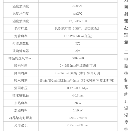
灯
温度波动度
≤±0.5℃
照
温度均匀度
≤±2℃
射
预
湿度波动度
+2、-3% R.H
处
氙灯灯源
风冷式灯管（国产、进口选配）
理
灯管功率
1.8KW/2.5KW(任选)
箱
灯管总数量
3支
玻璃滤光器
3片
二
样品托盘尺寸mm
500×760
电
降雨时间
0～9999min连续降雨可调
路
控
降雨周期
0～240min间隔（断）降雨可调
制
喷水周期
18min/102min或12min/48min（喷水时间/不喷水时间）
系
淋雨水压
0.12～0.15Mpa
统
喷水嘴孔径
Ф0.8mm
1、
加热功率
2KW
温
加湿功率
1.5KW
湿
样品架与灯距离
230～280mm
度
光谱波长
280nm～800nm
控