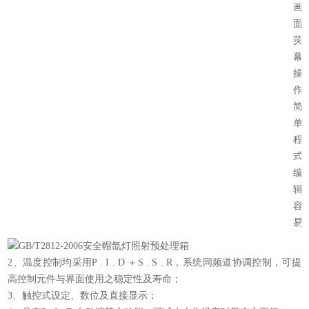
画
面
荧
幕
操
作
简
单
程
式
编
辑
容
易
2、温度控制均采用P . I . D ＋S . S . R，系统同频道协调控制，可提
高控制元件与界面使用之稳定性及寿命；
3、触控式设定、数位及直接显示；