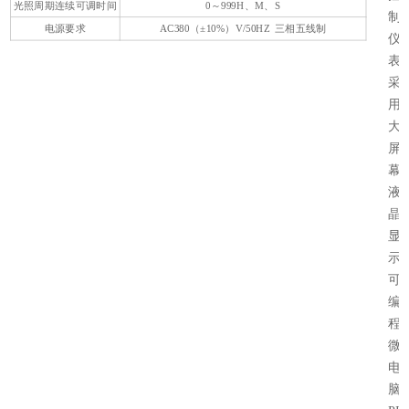
光照周期连续可调时间
0～999H、M、S
制
电源要求
AC380（±10%）V/50HZ 三相五线制
仪
表
采
用
大
屏
幕-
液
晶
显
示
可
编
程
微
电
脑