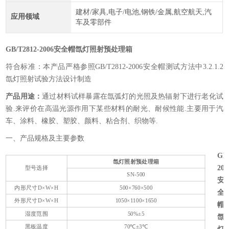
建材/家具,电子/电池,钢铁/金属,航空航天,汽
应用领域
车及零部件
GB/T2812-2006安全帽氙灯照射预处理箱
符合标准：本产品严格参照GB/T2812-2006安全帽测试方法中3.2.1.2
氙灯照射试验方法设计制造
产品用途：
通过材料试样暴露在氙弧灯的光照及热辐射下进行老化试
验.来评价在高温光源作用下某些材料的耐光、耐候性能.主要用于汽
车、涂料、橡胶、塑胶、颜料、粘合剂、织物等.
一、产品规格及主要参数
GB/
氙灯照射预处理箱
200
型号选择
SN-500
安
内形尺寸D×W×H
500×760×500
全
外形尺寸D×W×H
1050×1100×1650
帽
湿度范围
50%±5
氙
黑板温度
70℃±3℃