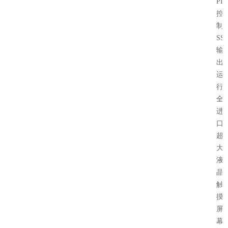
PI
控
制
SS
输
出
运
行
全
进
口
超
大
液
晶
触
摸
屏
幕