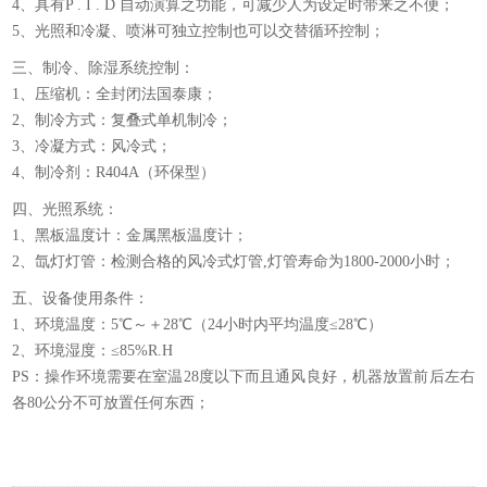
4、具有P . I . D 自动演算之功能，可减少人为设定时带来之不便；
5、光照和冷凝、喷淋可独立控制也可以交替循环控制；
三、制冷、除湿系统控制：
1、压缩机：全封闭法国泰康；
2、制冷方式：复叠式单机制冷；
3、冷凝方式：风冷式；
4、制冷剂：R404A（环保型）
四、光照系统：
1、黑板温度计：金属黑板温度计；
2、氙灯灯管：检测合格的风冷式灯管,灯管寿命为1800-2000小时；
五、设备使用条件：
1、环境温度：5℃～＋28℃（24小时内平均温度≤28℃）
2、环境湿度：≤85%R.H
PS：操作环境需要在室温28度以下而且通风良好，机器放置前后左右
各80公分不可放置任何东西；