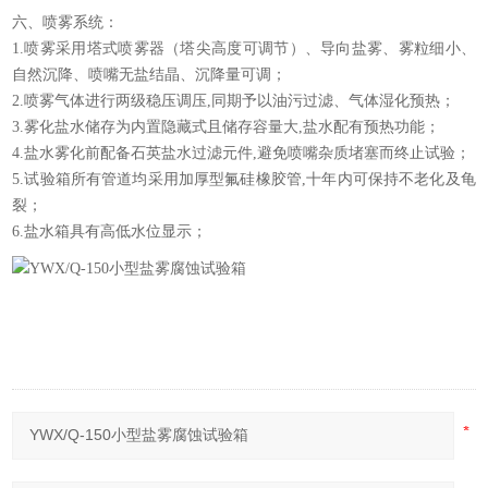
六、喷雾系统：
1.喷雾采用塔式喷雾器（塔尖高度可调节）、导向盐雾、雾粒细小、
自然沉降、喷嘴无盐结晶、沉降量可调；
2.喷雾气体进行两级稳压调压,同期予以油污过滤、气体湿化预热；
3.雾化盐水储存为内置隐藏式且储存容量大,盐水配有预热功能；
4.盐水雾化前配备石英盐水过滤元件,避免喷嘴杂质堵塞而终止试验；
5.试验箱所有管道均采用加厚型氟硅橡胶管,十年内可保持不老化及龟
裂；
6.盐水箱具有高低水位显示；