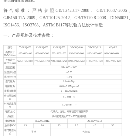
制品的耐腐蚀性。
符合标准：严格参照GB/T2423.17-2008、GB/T10587-2006、
GJB150.11A-2009、GB/T10125-2012、GB/T5170.8-2008、DIN50021、
ISO1456、ISO3768、ASTM B117等试验方法设计制造；
一、产品规格及技术参数：
Y
型号
YWX/Q-150
YWX/Q-250
YWX/Q-750
YWX/Q-010
YWX/Q-015
Y/Q-020
1
内形尺寸
450×600×400
600×900×500
750×1100×500
850×1300×600
850×1600×600
900×2000×600
D×W×Hmm
外形尺寸
560×1150×1000
770×1450×1250
920×1650×1450
1090×1960×1450
1190×2260×1600
1300×2700×1600
D×W×Hmm
温度范围
RT+10℃～55℃
温度波动度
≤±0.5℃
温度均匀度
≤±2℃
空气压力
0.2～0.4Mpa
喷雾压力
0.05～0.17Mpa/cm2
盐雾沉降量
1～2mL/80cm2.h
停喷周期时
0～99M、H
间
时间设定范
0～9999M、H
围
喷雾方式
气动式、连续、间断喷雾可随意调节
试样架
试样架可满足15℃～30℃倾斜试验
电源要求
AC220V/50HZ
AC380V/50HZ
总功率KW
1.5
2.0
2.5
3.5
4.5
5.5
箱门开启方
手动
气缸式
式