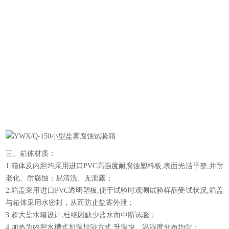
（
三、箱体材质：
1.箱体及内胆均采用进口PVC高强度耐腐蚀塑料板,表面光洁平整,并耐
老化、耐腐蚀；易清洗、无泄露；
2.箱盖采用进口PVC透明塑板,便于试验时观测试验样品受试状况,箱盖
与箱体采用水密封，从而防止盐雾外泄；
3.超大盐水箱设计,杜绝因缺少盐水而中断试验；
4.加热为内胆水槽式加温加湿方式,升温快、温湿度分布均匀；