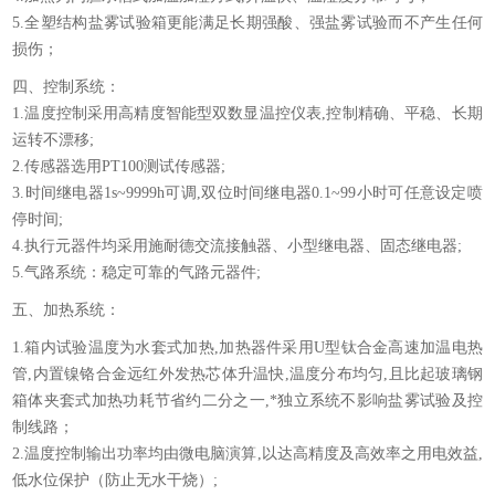
5.全塑结构盐雾试验箱更能满足长期强酸、强盐雾试验而不产生任何
损伤；
四、控制系统：
1.温度控制采用高精度智能型双数显温控仪表,控制精确、平稳、长期
运转不漂移;
2.传感器选用PT100测试传感器;
3.时间继电器1s~9999h可调,双位时间继电器0.1~99小时可任意设定喷
停时间;
4.执行元器件均采用施耐德交流接触器、小型继电器、固态继电器;
5.气路系统：稳定可靠的气路元器件;
五、加热系统：
1.箱内试验温度为水套式加热,加热器件采用U型钛合金高速加温电热
管,内置镍铬合金远红外发热芯体升温快,温度分布均匀,且比起玻璃钢
箱体夹套式加热功耗节省约二分之一,*独立系统不影响盐雾试验及控
制线路；
2.温度控制输出功率均由微电脑演算,以达高精度及高效率之用电效益,
低水位保护（防止无水干烧）;